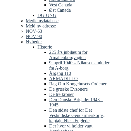
Vest Canada
Øst Canada
DG-UNG
Medlemsdatabase
Meld ny adresse
NOV-63
NOV-90
Nyheder
Historie
225 års jubilæum for
Amalienborgvagten
9. april 1940 – Nilausens minder
fra A-borg
Årgang 110
ARMADILLO
Bag Om Kongehusets Ordener
De græske Evzonere
De tre kroner
Den Danske Brigade: 1943 –
1945
Den sidste chef for Det
Vestindiske Gendarmerikorps,
kaptajn Niels Fuglede
Der hvor vi holder vagt: