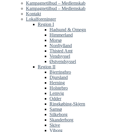
Kampagnetilbud – Medlemskab
Kampagnetilbud – Medlemskab
Kontakt
Lokalforeninger
Region I
Hadsund & Omegn
Himmerland
Morsø
Nordjylland
Thisted Amt
Vendsyssel
Østvendsyssel
Region II
Bjerringbro
Djursland
Herning
Holstebro
Lemvig
Odder
Ringkøbing-Skjern
Samsø
Silkeborg
Skanderborg
Skive
Viborg