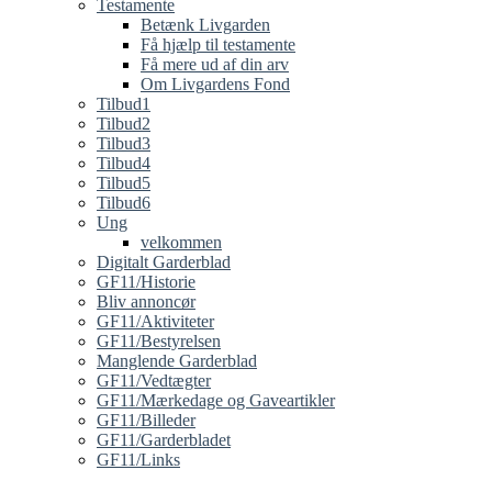
Testamente
Betænk Livgarden
Få hjælp til testamente
Få mere ud af din arv
Om Livgardens Fond
Tilbud1
Tilbud2
Tilbud3
Tilbud4
Tilbud5
Tilbud6
Ung
velkommen
Digitalt Garderblad
GF11/Historie
Bliv annoncør
GF11/Aktiviteter
GF11/Bestyrelsen
Manglende Garderblad
GF11/Vedtægter
GF11/Mærkedage og Gaveartikler
GF11/Billeder
GF11/Garderbladet
GF11/Links