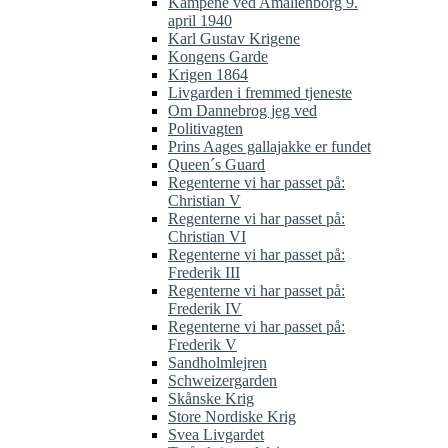
Kampene ved Amalienborg 9.
april 1940
Karl Gustav Krigene
Kongens Garde
Krigen 1864
Livgarden i fremmed tjeneste
Om Dannebrog jeg ved
Politivagten
Prins Aages gallajakke er fundet
Queen´s Guard
Regenterne vi har passet på:
Christian V
Regenterne vi har passet på:
Christian VI
Regenterne vi har passet på:
Frederik III
Regenterne vi har passet på:
Frederik IV
Regenterne vi har passet på:
Frederik V
Sandholmlejren
Schweizergarden
Skånske Krig
Store Nordiske Krig
Svea Livgardet