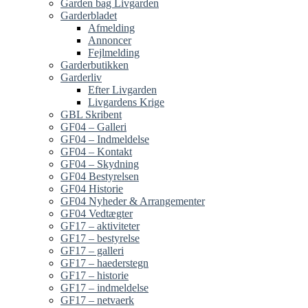
Garden bag Livgarden
Garderbladet
Afmelding
Annoncer
Fejlmelding
Garderbutikken
Garderliv
Efter Livgarden
Livgardens Krige
GBL Skribent
GF04 – Galleri
GF04 – Indmeldelse
GF04 – Kontakt
GF04 – Skydning
GF04 Bestyrelsen
GF04 Historie
GF04 Nyheder & Arrangementer
GF04 Vedtægter
GF17 – aktiviteter
GF17 – bestyrelse
GF17 – galleri
GF17 – haederstegn
GF17 – historie
GF17 – indmeldelse
GF17 – netvaerk