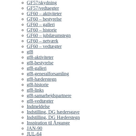
GF57/skydning
GF57/vedtaegter
GF60 – aktiviteter
GF60 – bestyrelse
GF60 – galleri
GF60 – historie
GF60 – jubilæumstegn
GF60 – netværk
GF60 – vedtægter
gf8
gf8-aktiviteter
gf8-bestyrelse
gf8-galleri
gf8-generalforsamling
gf8-hæderstegn
gf8-historie
gf8-links
gf8-samarbejdspartnere
gf8-vedtægter
Indmeldelse
Indstilling, DG hædersgave
Indstilling, DG Hæderstegn
Inspiration til Årgange
JAN-90
JUL-64