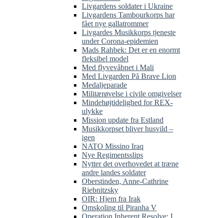
Livgardens soldater i Ukraine
Livgardens Tambourkorps har
fået nye gallatrommer
Livgardes Musikkorps tjeneste
under Corona-epidemien
Mads Rahbek: Det er en enormt
fleksibel model
Med flyvevåbnet i Mali
Med Livgarden På Brave Lion
Medaljeparade
Militærøvelse i civile omgivelser
Mindehøjtidelighed for REX-
ulykke
Mission update fra Estland
Musikkorpset bliver husvild –
igen
NATO Missino Iraq
Nye Regimentsslips
Nytter det overhovedet at træne
andre landes soldater
Oberstinden, Anne-Cathrine
Riebnitzsky
OIR: Hjem fra Irak
Omskoling til Piranha V
Operation Inherent Resolve: I