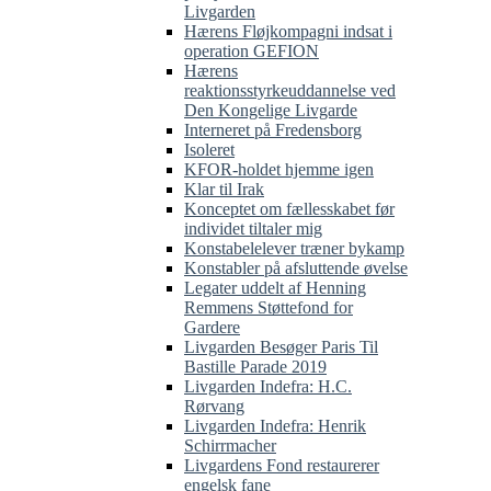
Livgarden
Hærens Fløjkompagni indsat i
operation GEFION
Hærens
reaktionsstyrkeuddannelse ved
Den Kongelige Livgarde
Interneret på Fredensborg
Isoleret
KFOR-holdet hjemme igen
Klar til Irak
Konceptet om fællesskabet før
individet tiltaler mig
Konstabelelever træner bykamp
Konstabler på afsluttende øvelse
Legater uddelt af Henning
Remmens Støttefond for
Gardere
Livgarden Besøger Paris Til
Bastille Parade 2019
Livgarden Indefra: H.C.
Rørvang
Livgarden Indefra: Henrik
Schirrmacher
Livgardens Fond restaurerer
engelsk fane