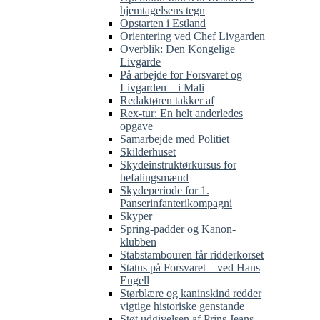
hjemtagelsens tegn
Opstarten i Estland
Orientering ved Chef Livgarden
Overblik: Den Kongelige
Livgarde
På arbejde for Forsvaret og
Livgarden – i Mali
Redaktøren takker af
Rex-tur: En helt anderledes
opgave
Samarbejde med Politiet
Skilderhuset
Skydeinstruktørkursus for
befalingsmænd
Skydeperiode for 1.
Panserinfanterikompagni
Skyper
Spring-padder og Kanon-
klubben
Stabstambouren får ridderkorset
Status på Forsvaret – ved Hans
Engell
Størblære og kaninskind redder
vigtige historiske genstande
Støt udgivelsen af Prins Jeans