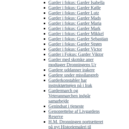
Garder i fokus: Garder Isabella
Garder i fokus: Garder Kølle
Garder i fokus: Garder Lutz
Garder i fokus: Garder Mads
Garder i fokus: Garder Maria
Garder i fokus: Garder Mark
Garder i fokus: Garder Mikkel
Garder i fokus: Garder Sebastian
Garder i fokus: Garder Strøm
Garder i fokus: Garder Victor
Garder i Fokus: Garder Viktor
Garder med skotske aner
modtager Dronningens Ur
Gardere uddanner irakere
Gardere under missilangreb
Garderkonstabler har
instruktørtrøjen på i Irak
Gardermarch og
Veteranmarchen indgår
samarbejde
Genindsat i tjeneste
Genoprettelse af Livgardens
Reserve
H.M. Dronningen portrætteret
på nyt Historiemaleri til