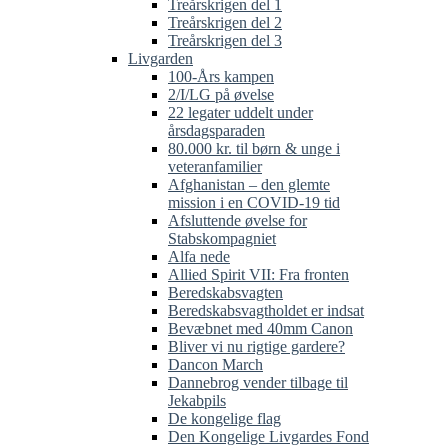
Treårskrigen del 1
Treårskrigen del 2
Treårskrigen del 3
Livgarden
100-Års kampen
2/I/LG på øvelse
22 legater uddelt under
årsdagsparaden
80.000 kr. til børn & unge i
veteranfamilier
Afghanistan – den glemte
mission i en COVID-19 tid
Afsluttende øvelse for
Stabskompagniet
Alfa nede
Allied Spirit VII: Fra fronten
Beredskabsvagten
Beredskabsvagtholdet er indsat
Bevæbnet med 40mm Canon
Bliver vi nu rigtige gardere?
Dancon March
Dannebrog vender tilbage til
Jekabpils
De kongelige flag
Den Kongelige Livgardes Fond