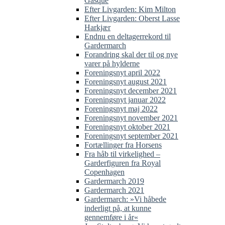
Gasque
Efter Livgarden: Kim Milton
Efter Livgarden: Oberst Lasse
Harkjær
Endnu en deltagerrekord til
Gardermarch
Forandring skal der til og nye
varer på hylderne
Foreningsnyt april 2022
Foreningsnyt august 2021
Foreningsnyt december 2021
Foreningsnyt januar 2022
Foreningsnyt maj 2022
Foreningsnyt november 2021
Foreningsnyt oktober 2021
Foreningsnyt september 2021
Fortællinger fra Horsens
Fra håb til virkelighed –
Garderfiguren fra Royal
Copenhagen
Gardermarch 2019
Gardermarch 2021
Gardermarch: »Vi håbede
inderligt på, at kunne
gennemføre i år«