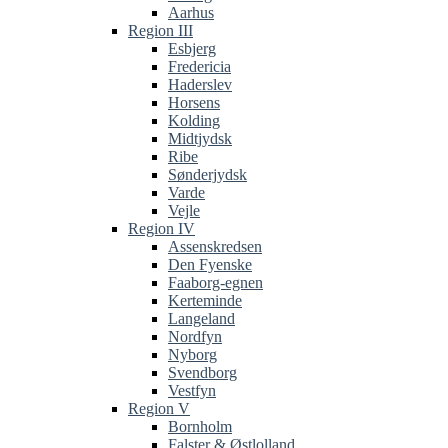
Aarhus
Region III
Esbjerg
Fredericia
Haderslev
Horsens
Kolding
Midtjydsk
Ribe
Sønderjydsk
Varde
Vejle
Region IV
Assenskredsen
Den Fyenske
Faaborg-egnen
Kerteminde
Langeland
Nordfyn
Nyborg
Svendborg
Vestfyn
Region V
Bornholm
Falster & Østlolland