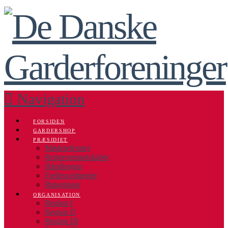
Navigation
FORSIDEN
GARDERSHOP
PRÆSIDIET
Mødereferater
Repræsentantskabet
Håndbogen
Fællesvedtægter
Ringetoner
ORGANISATION
Region I
Region II
Region III