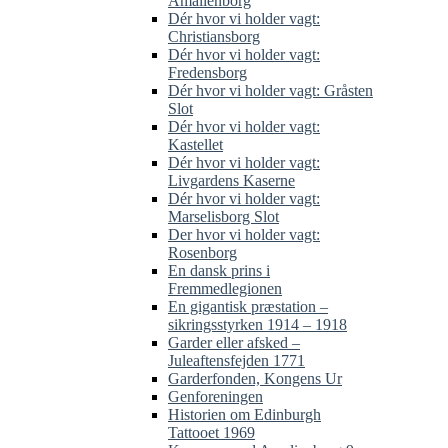
Amalienborg
Dér hvor vi holder vagt:
Christiansborg
Dér hvor vi holder vagt:
Fredensborg
Dér hvor vi holder vagt: Gråsten
Slot
Dér hvor vi holder vagt:
Kastellet
Dér hvor vi holder vagt:
Livgardens Kaserne
Dér hvor vi holder vagt:
Marselisborg Slot
Der hvor vi holder vagt:
Rosenborg
En dansk prins i
Fremmedlegionen
En gigantisk præstation –
sikringsstyrken 1914 – 1918
Garder eller afsked –
Juleaftensfejden 1771
Garderfonden, Kongens Ur
Genforeningen
Historien om Edinburgh
Tattooet 1969