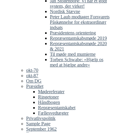
Jan Stoltenborg: Vi har et godt
system, der virker!
Nordisk Stævne
Peter Laub modtager Forsvarets
Påskønnelse for ekstraordinær
indsats
Præsidentens orientering
Repræsentantskabsmøde 2019
Repræsentantskabsmøde 2020
& 2021
Til møde med mumierne
Torben Schwabe: »Hjælp os
med at hjælpe andre«
okt-70
okt-87
Om DG
Præsidiet
Mødereferater
Ringetoner
Håndbogen
Repræsentantskabet
Fællesvedtægter
Privatlivspolitik
Sample Page
September 1962