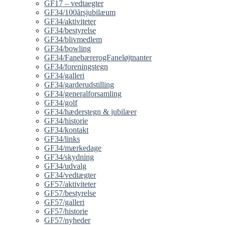
GF17 – vedtaegter
GF34/100årsjubilæum
GF34/aktiviteter
GF34/bestyrelse
GF34/blivmedlem
GF34/bowling
GF34/FanebærerogFaneløjtnanter
GF34/foreningstegn
GF34/galleri
GF34/garderudstilling
GF34/generalforsamling
GF34/golf
GF34/hæderstegn & jubilæer
GF34/historie
GF34/kontakt
GF34/links
GF34/mærkedage
GF34/skydning
GF34/udvalg
GF34/vedtægter
GF57/aktiviteter
GF57/bestyrelse
GF57/galleri
GF57/historie
GF57/nyheder