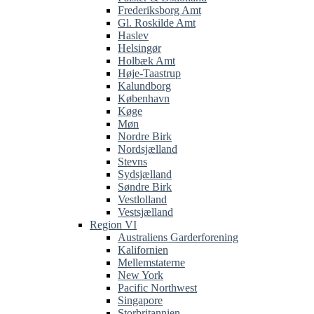
Frederiksborg Amt
Gl. Roskilde Amt
Haslev
Helsingør
Holbæk Amt
Høje-Taastrup
Kalundborg
København
Køge
Møn
Nordre Birk
Nordsjælland
Stevns
Sydsjælland
Søndre Birk
Vestlolland
Vestsjælland
Region VI
Australiens Garderforening
Kalifornien
Mellemstaterne
New York
Pacific Northwest
Singapore
Storbritannien