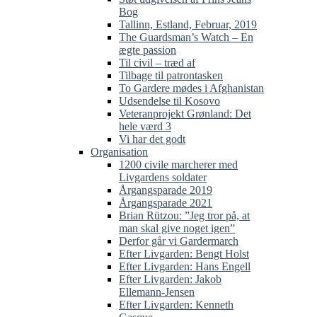
Bog
Tallinn, Estland, Februar, 2019
The Guardsman’s Watch – En
ægte passion
Til civil – træd af
Tilbage til patrontasken
To Gardere mødes i Afghanistan
Udsendelse til Kosovo
Veteranprojekt Grønland: Det
hele værd 3
Vi har det godt
Organisation
1200 civile marcherer med
Livgardens soldater
Årgangsparade 2019
Årgangsparade 2021
Brian Rützou: ”Jeg tror på, at
man skal give noget igen”
Derfor går vi Gardermarch
Efter Livgarden: Bengt Holst
Efter Livgarden: Hans Engell
Efter Livgarden: Jakob
Ellemann-Jensen
Efter Livgarden: Kenneth