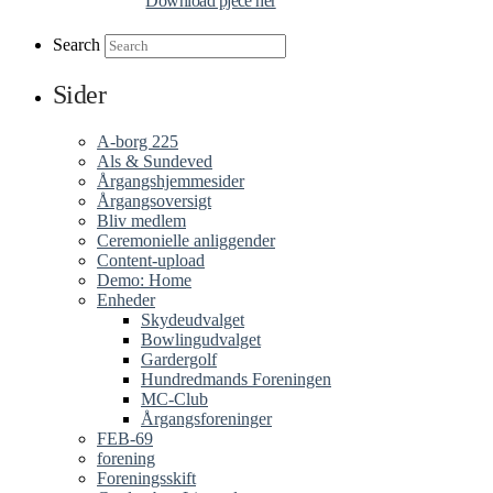
Download pjece her
Search
Sider
A-borg 225
Als & Sundeved
Årgangshjemmesider
Årgangsoversigt
Bliv medlem
Ceremonielle anliggender
Content-upload
Demo: Home
Enheder
Skydeudvalget
Bowlingudvalget
Gardergolf
Hundredmands Foreningen
MC-Club
Årgangsforeninger
FEB-69
forening
Foreningsskift