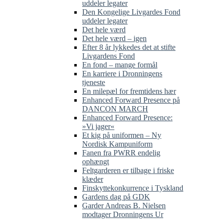
uddeler legater
Den Kongelige Livgardes Fond
uddeler legater
Det hele værd
Det hele værd – igen
Efter 8 år lykkedes det at stifte
Livgardens Fond
En fond – mange formål
En karriere i Dronningens
tjeneste
En milepæl for fremtidens hær
Enhanced Forward Presence på
DANCON MARCH
Enhanced Forward Presence:
»Vi jager«
Et kig på uniformen – Ny
Nordisk Kampuniform
Fanen fra PWRR endelig
ophængt
Feltgarderen er tilbage i friske
klæder
Finskyttekonkurrence i Tyskland
Gardens dag på GDK
Garder Andreas B. Nielsen
modtager Dronningens Ur