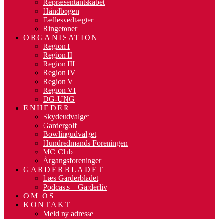
Repræsentantskabet
Håndbogen
Fællesvedtægter
Ringetoner
ORGANISATION
Region I
Region II
Region III
Region IV
Region V
Region VI
DG-UNG
ENHEDER
Skydeudvalget
Gardergolf
Bowlingudvalget
Hundredmands Foreningen
MC-Club
Årgangsforeninger
GARDERBLADET
Læs Garderbladet
Podcasts – Garderliv
OM OS
KONTAKT
Meld ny adresse