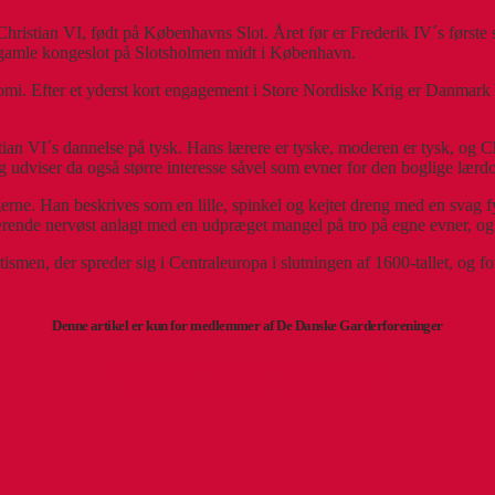
hristian VI, født på Københavns Slot. Året før er Frederik IV´s første 
t gamle kongeslot på Slotsholmen midt i København.
nomi. Efter et yderst kort engagement i Store Nordiske Krig er Danmark 
n VI´s dannelse på tysk. Hans lærere er tyske, moderen er tysk, og Chri
g udviser da også større interesse såvel som evner for den boglige lær
øgerne. Han beskrives som en lille, spinkel og kejtet dreng med en svag 
værende nervøst anlagt med en udpræget mangel på tro på egne evner, o
tismen, der spreder sig i Centraleuropa i slutningen af 1600-tallet, og f
Denne artikel er kun for medlemmer af De Danske Garderforeninger
Er du allerede medlem, kan du læse hele artiklen i
Garderbladet marts 2022 ved at klikke her