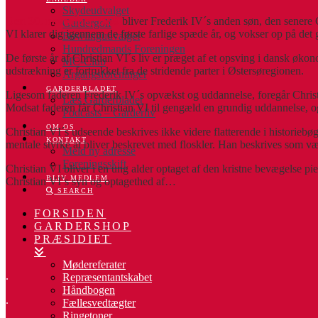
Skydeudvalget
Den 30. november 1699
bliver Frederik IV´s anden søn, den senere C
Gardergolf
VI klarer dig igennem de første farlige spæde år, og vokser op på de
Bowlingudvalget
Hundredmands Foreningen
De første år af Christian VI´s liv er præget af et opsving i dansk øko
MC-Club
udstrækning er fortrukket fra de stridende parter i Østersøregionen.
Årgangsforeninger
GARDERBLADET
Ligesom faderen Frederik IV´s opvækst og uddannelse, foregår Christia
Læs Garderbladet
Modsat faderen får Christian VI til gengæld en grundig uddannelse, o
Podcasts – Garderliv
OM OS
Christian VI´s udseende beskrives ikke videre flatterende i historieb
KONTAKT
mentale styrke at bliver beskrevet med floskler. Han beskrives som 
Meld ny adresse
Foreningsskift
Christian VI bliver i en ung alder optaget af den kristne bevægelse pie
BLIV MEDLEM
Christian VI´s syn og optagethed af…
SEARCH
FORSIDEN
GARDERSHOP
PRÆSIDIET
Mødereferater
.
Repræsentantskabet
Håndbogen
.
Fællesvedtægter
Ringetoner