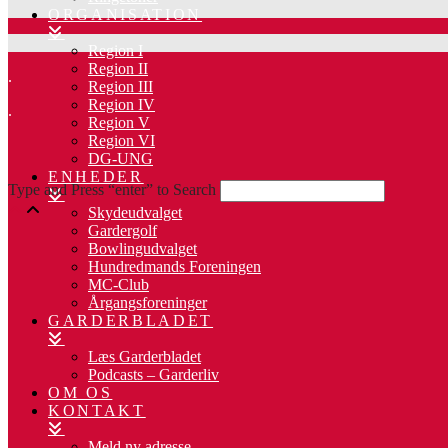
ORGANISATION
Region I
Region II
.
Region III
Region IV
.
Region V
Region VI
DG-UNG
ENHEDER
Type and Press “enter” to Search
Skydeudvalget
Gardergolf
Bowlingudvalget
Hundredmands Foreningen
MC-Club
Årgangsforeninger
GARDERBLADET
Læs Garderbladet
Podcasts – Garderliv
OM OS
KONTAKT
Meld ny adresse