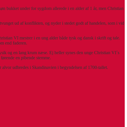
søn bukket under for sygdom allerede i en alder af 1 år, men Christian
tvunget ud af konflikten, og nyder i stedet godt af handelen, som i vid
stian VI mestrer i en ung alder både tysk og dansk i skrift og tale.
dom end faderen.
fysik og en lang krum næse. Ej heller synes den unge Christian VI´s
g førende en pibende stemme.
or alvor udbredes i Skandinavien i begyndelsen af 1700-tallet.