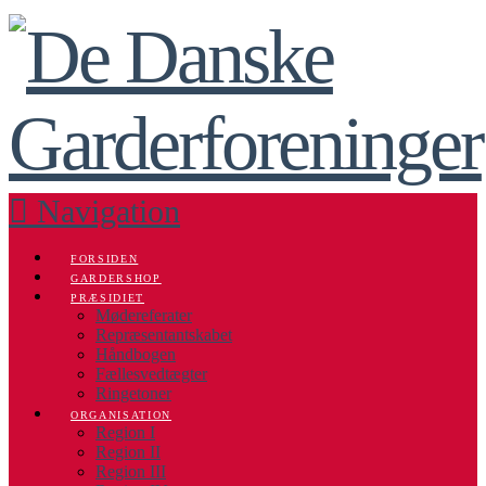
Navigation
FORSIDEN
GARDERSHOP
PRÆSIDIET
Mødereferater
Repræsentantskabet
Håndbogen
Fællesvedtægter
Ringetoner
ORGANISATION
Region I
Region II
Region III