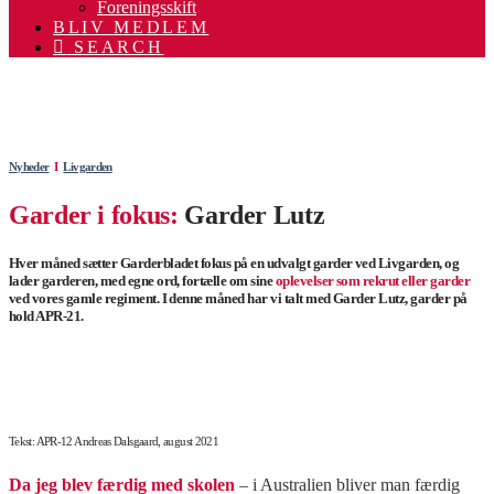
Foreningsskift
BLIV MEDLEM
SEARCH
.
.
Nyheder
Ι
Livgarden
Garder i fokus:
Garder Lutz
Hver måned sætter Garderbladet fokus på en udvalgt garder ved Livgarden, og
lader garderen, med egne ord, fortælle om sine
oplevelser som rekrut eller garder
ved vores gamle regiment. I denne måned har vi talt med Garder Lutz, garder på
hold APR-21.
.
Tekst: APR-12 Andreas Dalsgaard, august 2021
Da jeg blev færdig
med skolen
– i Australien bliver man færdig