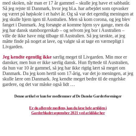
med skolen, når man er 17 år gammel – skulle jeg have et sabbatår.
Så jeg rejste til Danmark, hvor jeg bl.a. har arbejdet som opvasker
og været på højskole i et halvt år. Og så var det egentlig meningen at
jeg skulle hjem igen til Australien. Men så kom corona, og jeg blev
fanget i Danmark. Jeg forsøgte at komme hjem syv gange, men da
jeg har dansk statsborgerskab – og selvom jeg bor i Australien –
ville de ikke have mig tilbage til Australien. Så jeg tænkte, at jeg
måtte finde på noget at lave, og valgte så at tage en værnepligt i
Livgarden.
Jeg kendte egentlig ikke
særlig meget til Livgarden. Min mor er
dansker, men hun er ikke særlig dansk. Hun flyttede til Australien,
da hun var 10 år gammel, så jeg har ikke rigtig lært så meget om
Danmark. Da jeg kom hertil som 17-årig, var det jo meningen, at jeg
skulle lære om Danmark. Jeg kendte meget bedre til de engelske
gardere, og det var måske også lidt …
Denne artikel er kun for medlemmer af De Danske Garderforeninger
Er du allerede medlem, kan du læse hele artiklen i
Garderbladet september 2021 ved at klikke her
.
.