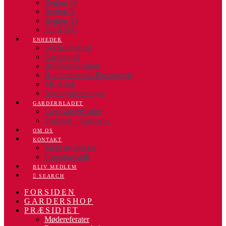
Region IV
Region V
Region VI
DG-UNG
ENHEDER
Skydeudvalget
Gardergolf
Bowlingudvalget
Hundredmands Foreningen
MC-Club
Årgangsforeninger
GARDERBLADET
Læs Garderbladet
Podcasts – Garderliv
OM OS
KONTAKT
Meld ny adresse
Foreningsskift
BLIV MEDLEM
SEARCH
FORSIDEN
GARDERSHOP
PRÆSIDIET
Mødereferater