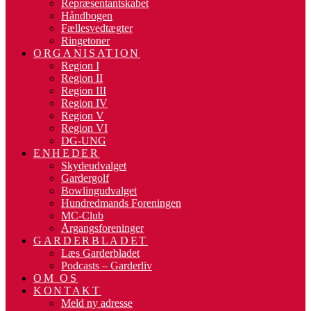
Repræsentantskabet
Håndbogen
Fællesvedtægter
Ringetoner
ORGANISATION
Region I
Region II
Region III
Region IV
Region V
Region VI
DG-UNG
ENHEDER
Skydeudvalget
Gardergolf
Bowlingudvalget
Hundredmands Foreningen
MC-Club
Årgangsforeninger
GARDERBLADET
Læs Garderbladet
Podcasts – Garderliv
OM OS
KONTAKT
Meld ny adresse