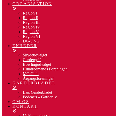
ORGANISATION
Region I
Region II
Region III
Region IV
Region V
Region VI
DG-UNG
ENHEDER
Skydeudvalget
Gardergolf
Bowlingudvalget
Hundredmands Foreningen
MC-Club
Årgangsforeninger
GARDERBLADET
Læs Garderbladet
Podcasts – Garderliv
OM OS
KONTAKT
Meld ny adresse