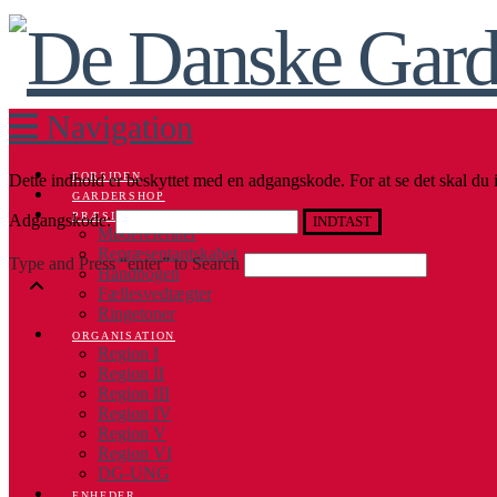
Navigation
FORSIDEN
Dette indhold er beskyttet med en adgangskode. For at se det skal du
GARDERSHOP
PRÆSIDIET
Adgangskode:
Mødereferater
Repræsentantskabet
Type and Press “enter” to Search
Håndbogen
Fællesvedtægter
Ringetoner
ORGANISATION
Region I
Region II
Region III
Region IV
Region V
Region VI
DG-UNG
ENHEDER