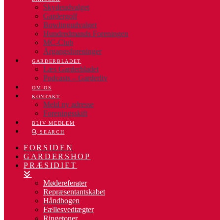
Skydeudvalget
Gardergolf
Bowlingudvalget
Hundredmands Foreningen
MC-Club
Årgangsforeninger
GARDERBLADET
Læs Garderbladet
Podcasts – Garderliv
OM OS
KONTAKT
Meld ny adresse
Foreningsskift
BLIV MEDLEM
SEARCH
FORSIDEN
GARDERSHOP
PRÆSIDIET
Mødereferater
Repræsentantskabet
Håndbogen
Fællesvedtægter
Ringetoner