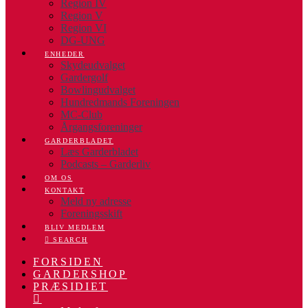
Region IV
Region V
Region VI
DG-UNG
ENHEDER
Skydeudvalget
Gardergolf
Bowlingudvalget
Hundredmands Foreningen
MC-Club
Årgangsforeninger
GARDERBLADET
Læs Garderbladet
Podcasts – Garderliv
OM OS
KONTAKT
Meld ny adresse
Foreningsskift
BLIV MEDLEM
SEARCH
FORSIDEN
GARDERSHOP
PRÆSIDIET