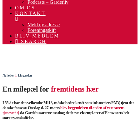
Podcasts – Garderliv
OM OS
KONTAKT
Meld ny adresse
Foreningsskift
BLIV MEDLEM
SEARCH
.
.
Nyheder
Ι
Livgarden
En milepæl for
fremtidens hær
I 55 år har den velkendte M113, måske bedre kendt som infanteriets PMV, tjent det
danske forsvar. Onsdag d. 27. marts
blev begyndelsen til enden af veteranens
tjenestetid
, da Gardehusarerne modtog de første eksemplarer af Forsvarets helt
store nyanskaffelse.