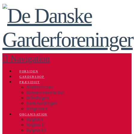
Navigation
FORSIDEN
GARDERSHOP
PRÆSIDIET
Mødereferater
Repræsentantskabet
Håndbogen
Fællesvedtægter
Ringetoner
ORGANISATION
Region I
Region II
Region III