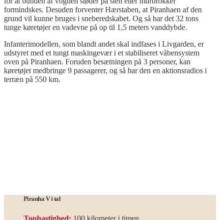
for at bunden af vognen støder på sten eller murbrokker
formindskes. Desuden forventer Hærstaben, at Piranhaen af den
grund vil kunne bruges i sneberedskabet. Og så har det 32 tons
tunge køretøjer en vadevne på op til 1,5 meters vanddybde.
Infanterimodellen, som blandt andet skal indfases i Livgarden, er
udstyret med et tungt maskingevær i et stabiliseret våbensystem
oven på Piranhaen. Foruden besætningen på 3 personer, kan
køretøjet medbringe 9 passagerer, og så har den en aktionsradios i
terræn på 550 km.
.
Piranha V i tal
Tophastighed:
100 kilometer i timen