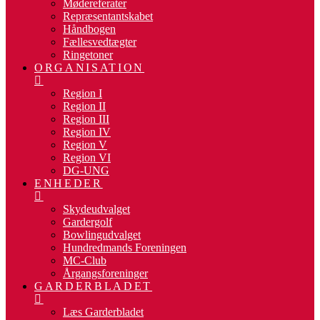
Mødereferater
Repræsentantskabet
Håndbogen
Fællesvedtægter
Ringetoner
ORGANISATION
Region I
Region II
Region III
Region IV
Region V
Region VI
DG-UNG
ENHEDER
Skydeudvalget
Gardergolf
Bowlingudvalget
Hundredmands Foreningen
MC-Club
Årgangsforeninger
GARDERBLADET
Læs Garderbladet