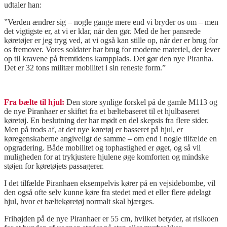
udtaler han:
”Verden ændrer sig – nogle gange mere end vi bryder os om – men
det vigtigste er, at vi er klar, når den gør. Med de her pansrede
køretøjer er jeg tryg ved, at vi også kan stille op, når der er brug for
os fremover. Vores soldater har brug for moderne materiel, der lever
op til kravene på fremtidens kampplads. Det gør den nye Piranha.
Det er 32 tons militær mobilitet i sin reneste form.”
Fra bælte til hjul:
Den store synlige forskel på de gamle M113 og
de nye Piranhaer er skiftet fra et bæltebaseret til et hjulbaseret
køretøj. En beslutning der har mødt en del skepsis fra flere sider.
Men på trods af, at det nye køretøj er basseret på hjul, er
køregenskaberne angiveligt de samme – om end i nogle tilfælde en
opgradering. Både mobilitet og tophastighed er øget, og så vil
muligheden for at trykjustere hjulene øge komforten og mindske
støjen for køretøjets passagerer.
I det tilfælde Piranhaen eksempelvis kører på en vejsidebombe, vil
den også ofte selv kunne køre fra stedet med et eller flere ødelagt
hjul, hvor et bæltekøretøj normalt skal bjærges.
Frihøjden på de nye Piranhaer er 55 cm, hvilket betyder, at risikoen