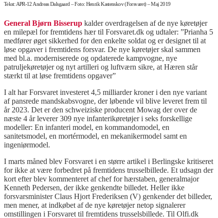
Tekst: APR-12 Andreas Dalsgaard – Foto: Henrik Kastenskov (Forsvaret) – Maj 2019
General Bjørn Bisserup
kalder overdragelsen af de nye køretøjer
en milepæl for fremtidens hær til Forsvaret.dk og udtaler: ”Prianha 5
medfører øget sikkerhed for den enkelte soldat og er designet til at
løse opgaver i fremtidens forsvar. De nye køretøjer skal sammen
med bl.a. moderniserede og opdaterede kampvogne, nye
patruljekøretøjer og nyt artilleri og luftværn sikre, at Hæren står
stærkt til at løse fremtidens opgaver”
I alt har Forsvaret investeret 4,5 milliarder kroner i den nye variant
af pansrede mandskabsvogne, der løbende vil blive leveret frem til
år 2023. Det er den schweiziske producent Mowag der over de
næste 4 år leverer 309 nye infanterikøretøjer i seks forskellige
modeller: En infanteri model, en kommandomodel, en
sanitetsmodel, en mortérmodel, en mekanikermodel samt en
ingeniørmodel.
I marts måned blev Forsvaret i en større artikel i Berlingske kritiseret
for ikke at være forbedret på fremtidens trusselbillede. Et udsagn der
kort efter blev kommenteret af chef for hærstaben, generalmajor
Kenneth Pedersen, der ikke genkendte billedet. Heller ikke
forsvarsminister Claus Hjort Frederiksen (V) genkender det billeder,
men mener, at indkøbet af de nye køretøjer netop signalerer
omstillingen i Forsvaret til fremtidens trusselsbillede. Til Olfi.dk