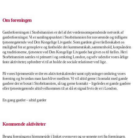
.
Om foreningen
Garderforeningen i Storbritannien er del af det verdensomspændende netværk af
garderforeninger. Vi er samlingspunktet i Storbritannien for nuværende og tidligere
tjenestegørende ved Den Kongelige Livgarde. Som gardere giver fællesskabet os
mulighed for at genopleve og fastholde det kammeratskab, sammenhold, korpsånden
og traditionerne, tjenesten ved Den Kongelige Livgarde har givet os til fælles. Her i
Storbritannien samles vi primært i og omkring London, og selv udenfor vores årlige
faste aktiviteter, opfordrer vi til at holde de sociale relationer ved lige.
På vores hjemmeside er der en aktivitetskalender samt oplysninger omkring vores
forening og hvordan man kan blive medlem. Vi vil altid gerne i kontakt med gamle
gardere der er bosat i Storbritannien, så tag gerne kontakt – ligeledes er gamle gardere
eller tjenestegørende altid velkommen til at slå et signal hvis de er i London.
En gang garder – altid garder
.
Kommende aktiviteter
Besøg foreningens hjemmeside i linket ovenover og se seneste nyt fra foreningen.