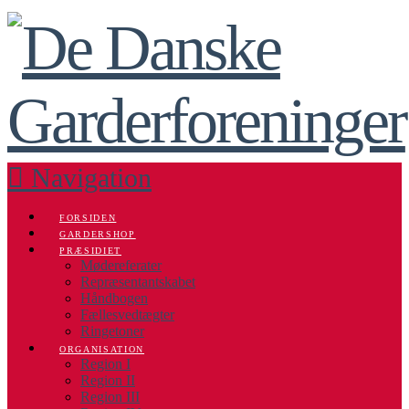
Navigation
FORSIDEN
GARDERSHOP
PRÆSIDIET
Mødereferater
Repræsentantskabet
Håndbogen
Fællesvedtægter
Ringetoner
ORGANISATION
Region I
Region II
Region III