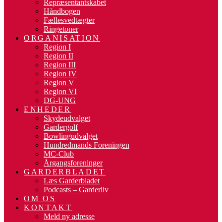
Repræsentantskabet
Håndbogen
Fællesvedtægter
Ringetoner
ORGANISATION
Region I
Region II
Region III
Region IV
Region V
Region VI
DG-UNG
ENHEDER
Skydeudvalget
Gardergolf
Bowlingudvalget
Hundredmands Foreningen
MC-Club
Årgangsforeninger
GARDERBLADET
Læs Garderbladet
Podcasts – Garderliv
OM OS
KONTAKT
Meld ny adresse