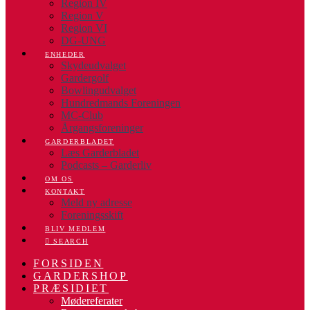
Region IV
Region V
Region VI
DG-UNG
ENHEDER
Skydeudvalget
Gardergolf
Bowlingudvalget
Hundredmands Foreningen
MC-Club
Årgangsforeninger
GARDERBLADET
Læs Garderbladet
Podcasts – Garderliv
OM OS
KONTAKT
Meld ny adresse
Foreningsskift
BLIV MEDLEM
SEARCH
FORSIDEN
GARDERSHOP
PRÆSIDIET
Mødereferater