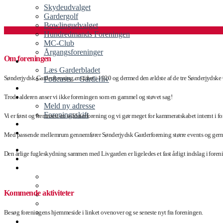
Skydeudvalget
Gardergolf
Bowlingudvalget
Hundredmands Foreningen
.
MC-Club
Årgangsforeninger
Om foreningen
GARDERBLADET
Læs Garderbladet
Sønderjydsk Garderforening er stiftet i 1920 og dermed den ældste af de tre Sønderjydske
Podcasts – Garderliv
OM OS
Trods alderen anser vi ikke foreningen som en gammel og støvet sag!
KONTAKT
Meld ny adresse
Foreningsskift
Vi er først og fremmest en soldaterforening og vi gør meget for kammeratskabet internt i fo
BLIV MEDLEM
SEARCH
Med passende mellemrum gennemfører Sønderjydsk Garderforening større events og gerne 
FORSIDEN
Den årlige fugleskydning sammen med Livgarden er ligeledes et fast årligt indslag i foreni
GARDERSHOP
PRÆSIDIET
.
Mødereferater
Repræsentantskabet
Kommende aktiviteter
Håndbogen
Fællesvedtægter
Ringetoner
Besøg foreningens hjemmeside i linket ovenover og se seneste nyt fra foreningen.
ORGANISATION