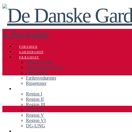
Navigation
FORSIDEN
.
GARDERSHOP
.
PRÆSIDIET
Mødereferater
Repræsentantskabet
Håndbogen
.
Fællesvedtægter
Ringetoner
ORGANISATION
Region I
Region II
Region III
Region IV
.
Region V
Region VI
.
DG-UNG
ENHEDER