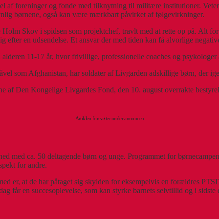
el af foreninger og fonde med tilknytning til militære institutioner. Vete
avnlig børnene, også kan være mærkbart påvirket af følgevirkninger.
m Skov i spidsen som projektchef, travlt med at rette op på. Alt for of
g efter en udsendelse. Et ansvar der med tiden kan få alvorlige negative
lderen 11-17 år, hvor frivillige, professionelle coaches og psykologer 
 såvel som Afghanistan, har soldater af Livgarden adskillige børn, der
gne af Den Kongelige Livgardes Fond, den 10. august overrakte bestyre
Artiklen fortsætter under annoncen
åned med ca. 50 deltagende børn og unge. Programmet for børnecampen va
spekt for andre.
d er, at de har påtaget sig skylden for eksempelvis en forældres PTSD.
g får en succesoplevelse, som kan styrke barnets selvtillid og i sidste e