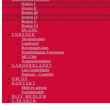
I hvert fald hvis man spørger de to forskere fra Northrumbia Universi
Region I
børnecampen, og konkluderede en betydelig forbedret trivsel blandt 
Region II
Region III
Der er rigtig mange gode grunde til at støtte organisationer, der arb
Region IV
80.000 kr. til effektiv hjælp og støtte til børn og unge i veteranfamilier
Region V
Region VI
DG-UNG
ENHEDER
Skydeudvalget
Gardergolf
Bowlingudvalget
Hundredmands Foreningen
MC-Club
Årgangsforeninger
GARDERBLADET
.
Læs Garderbladet
Podcasts – Garderliv
OM OS
KONTAKT
Meld ny adresse
Foreningsskift
BLIV MEDLEM
SEARCH