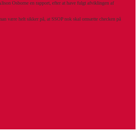
ison Osborne en rapport, efter at have fulgt afviklingen af
n man være helt sikker på, at SSOP nok skal omsætte checken på