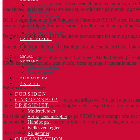
Begrebet veteranstøtte
er over de seneste 20 år blevet en integreret d
Skydeudvalget
skadelidte – soldaten. Men ofte ses det, at soldatens pårørende, og n
Gardergolf
Bowlingudvalget
Dét har organisationen Støt Soldater & Pårørende (SSOP), med Bente Hol
Hundredmands Foreningen
ansvaret for de følgevirkninger, barnets forældre kan havde pådraget si
MC-Club
Årgangsforeninger
Derfor har SSOP siden 2015 faciliteret børnecamps for børn og unge i a
GARDERBLADET
Læs Garderbladet
Som et af de regimenter med adskillige udsendte soldater i både Irak
Podcasts – Garderliv
OM OS
Og det er i forlængelse af den indsats, at oberst Mads Rahbek, på ve
KONTAKT
SSOP kan fortsætte indsatsen overfor børn og unge i veteranfamilier.
Meld ny adresse
Foreningsskift
BLIV MEDLEM
SEARCH
Forbedret trivsel på 5 dage
FORSIDEN
GARDERSHOP
SSOP´s børnecamps afvikles
én gang årligt over 5 dage i august m
PRÆSIDIET
aktivitet og praktiske opgaver. Nøgleordet er respekt for sig selv og re
Mødereferater
En af de udfordringer børn og unge på SSOP´s børnecamps ofte står me
Repræsentantskabet
hjemmet ikke. På børnecampen er fokus derfor på, at deltageren hver da
Håndbogen
Fællesvedtægter
Og virker det så?
Ringetoner
ORGANISATION