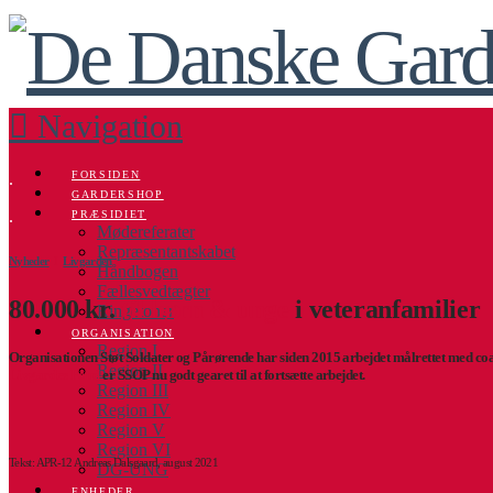
Navigation
FORSIDEN
.
GARDERSHOP
.
PRÆSIDIET
Mødereferater
Repræsentantskabet
Nyheder
Ι
Livgarden
Håndbogen
Fællesvedtægter
80.000 kr.
til børn & unge
i veteranfamilier
Ringetoner
ORGANISATION
Region I
Organisationen Støt Soldater og Pårørende har siden 2015 arbejdet målrettet med coa
Region II
Livgardes Fond
er SSOP nu godt gearet til at fortsætte arbejdet.
Region III
Region IV
Region V
Region VI
Tekst: APR-12 Andreas Dalsgaard, august 2021
DG-UNG
ENHEDER