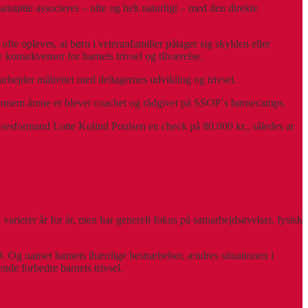
ranstøtte associeres – ofte og helt naturligt – med den direkte
te opleves, at børn i veteranfamilier påtager sig skylden eller
 konsekvenser for barnets trivsel og tilværelse.
arbejder målrettet med deltagernes udvikling og trivsel.
 igennem årene er blevet coachet og rådgivet på SSOP´s børnecamps.
lsesformand Lotte Kolind Poulsen en check på 80.000 kr., således at
rierer år for år, men har generelt fokus på samarbejdsøvelser, fysisk
 Og uanset barnets ihærdige bestræbelser, ændres situationen i
nde forbedre barnets trivsel.