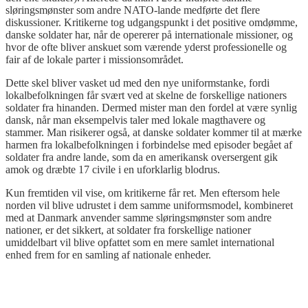
sløringsmønster som andre NATO-lande medførte det flere
diskussioner. Kritikerne tog udgangspunkt i det positive omdømme,
danske soldater har, når de opererer på internationale missioner, og
hvor de ofte bliver anskuet som værende yderst professionelle og
fair af de lokale parter i missionsområdet.
Dette skel bliver vasket ud med den nye uniformstanke, fordi
lokalbefolkningen får svært ved at skelne de forskellige nationers
soldater fra hinanden. Dermed mister man den fordel at være synlig
dansk, når man eksempelvis taler med lokale magthavere og
stammer. Man risikerer også, at danske soldater kommer til at mærke
harmen fra lokalbefolkningen i forbindelse med episoder begået af
soldater fra andre lande, som da en amerikansk oversergent gik
amok og dræbte 17 civile i en uforklarlig blodrus.
Kun fremtiden vil vise, om kritikerne får ret. Men eftersom hele
norden vil blive udrustet i dem samme uniformsmodel, kombineret
med at Danmark anvender samme sløringsmønster som andre
nationer, er det sikkert, at soldater fra forskellige nationer
umiddelbart vil blive opfattet som en mere samlet international
enhed frem for en samling af nationale enheder.