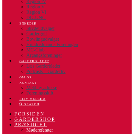
Region IV
Region V
Region VI
DG-UNG
ENHEDER
Skydeudvalget
Gardergolf
Bowlingudvalget
Hundredmands Foreningen
MC-Club
Årgangsforeninger
GARDERBLADET
Læs Garderbladet
Podcasts – Garderliv
OM OS
KONTAKT
Meld ny adresse
Foreningsskift
BLIV MEDLEM
SEARCH
FORSIDEN
GARDERSHOP
PRÆSIDIET
Mødereferater