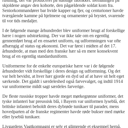
rustning, der var produceret på statslige fabrikker. Bemalingen på
skjoldene angav den kohorte, den pågældende soldat kom fra.
Seniorkommandører bar hvide kapper og fjer, og centurioner havde
tværgående kamme på hjelmene og ornamenter på brystet, svarende
til vor tids medaljer.
I de følgende mange århundreder blev uniformer brugt af forskellige
hære i nogen udstrækning. Der var ikke tale om en egentlig
gennemført brug af en ensartet uniform, og udformningen var ofte
afhængig af status og økonomi. Det var først i midten af det 17.
århundrede, at man med den franske hær så en mere konsekvent
brug af en egentlig standarduniform.
Uniformerne for de enkelte europæiske hære var i de følgende
århundreder vidt forskellige i deres design og udformning. Og det
var helt bevidst, at hver hær gjorde en dyd ud af at have sit helt eget
særkende. Det gjaldt i særdeleshed også farvevalget, og indtil 1914
var uniformerne mildt sagt særdeles farverige.
De fleste russiske tropper havde meget mørkegrønne uniformer, det
tyske infanteri bar preussisk blå, i Bayern var uniformen lyseblå, det
britiske infanteri beholdt deres dybrøde tunikaer til parader, mens
hovedparten af de franske regimenter havde røde bukser med mørke
eller lyseblå tunikaer.
Livgardens Vagtkompagni er selv et glimrende et eksempel herpå.