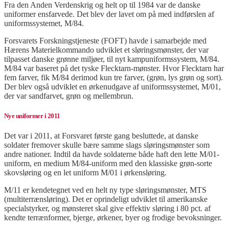
Fra den Anden Verdenskrig og helt op til 1984 var de danske
uniformer ensfarvede. Det blev der lavet om på med indførslen af
uniformssystemet, M/84.
Forsvarets Forskningstjeneste (FOFT) havde i samarbejde med
Hærens Materielkommando udviklet et sløringsmønster, der var
tilpasset danske grønne miljøer, til nyt kampuniformssystem, M/84.
M/84 var baseret på det tyske Flecktarn-mønster. Hvor Flecktarn har
fem farver, fik M/84 derimod kun tre farver, (grøn, lys grøn og sort).
Der blev også udviklet en ørkenudgave af uniformssystemet, M/01,
der var sandfarvet, grøn og mellembrun.
Nye uniformer i 2011
Det var i 2011, at Forsvaret første gang besluttede, at danske
soldater fremover skulle bære samme slags sløringsmønster som
andre nationer. Indtil da havde soldaterne både haft den lette M/01-
uniform, en medium M/84-uniform med den klassiske grøn-sorte
skovsløring og en let uniform M/01 i ørkensløring.
M/11 er kendetegnet ved en helt ny type sløringsmønster, MTS
(multiterrænsløring). Det er oprindeligt udviklet til amerikanske
specialstyrker, og mønsteret skal give effektiv sløring i 80 pct. af
kendte terrænformer, bjerge, ørkener, byer og frodige bevoksninger.