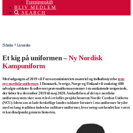
Foreningsskift
BLIV MEDLEM
SEARCH
.
.
Nyheder
Ι
Livgarden
Et kig på uniformen –
Ny Nordisk
Kampuniform
Med udgangen af 2019 vil Forsvarsministeriets materiel og indkøbsstyrelse
teste
nye nordiske uniformer
. I Danmark, Sverige, Norge og Finland vil omkring 480
udvalgte soldater få udleveret prøveuniformssystemer i en omfattende testperiode,
der løber fra december 2019 til maj 2020.
Anskaffelsen af det nye nordiske
uniformssystem sker som et led i et fælles projekt benævnt Nordic Combat Uniform
(NCU). Ideen om at lade forskellige landes soldater formere i ens uniformer bryder
med en lang tradition inden for militære uniformer, hvor netop særkendet har været
et kardinalpunkt gennem historien.