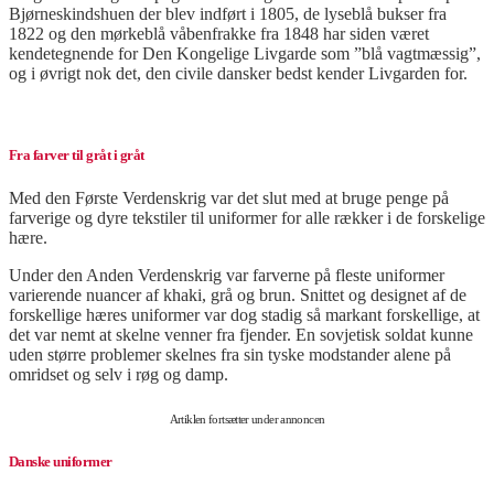
Bjørneskindshuen der blev indført i 1805, de lyseblå bukser fra
1822 og den mørkeblå våbenfrakke fra 1848 har siden været
kendetegnende for Den Kongelige Livgarde som ”blå vagtmæssig”,
og i øvrigt nok det, den civile dansker bedst kender Livgarden for.
Fra farver til gråt i gråt
Med den Første Verdenskrig var det slut med at bruge penge på
farverige og dyre tekstiler til uniformer for alle rækker i de forskelige
hære.
Under den Anden Verdenskrig var farverne på fleste uniformer
varierende nuancer af khaki, grå og brun. Snittet og designet af de
forskellige hæres uniformer var dog stadig så markant forskellige, at
det var nemt at skelne venner fra fjender. En sovjetisk soldat kunne
uden større problemer skelnes fra sin tyske modstander alene på
omridset og selv i røg og damp.
Artiklen fortsætter under annoncen
Danske uniformer