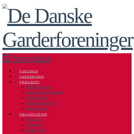
Navigation
FORSIDEN
GARDERSHOP
PRÆSIDIET
Mødereferater
Repræsentantskabet
Håndbogen
Fællesvedtægter
Ringetoner
ORGANISATION
Region I
Region II
Region III