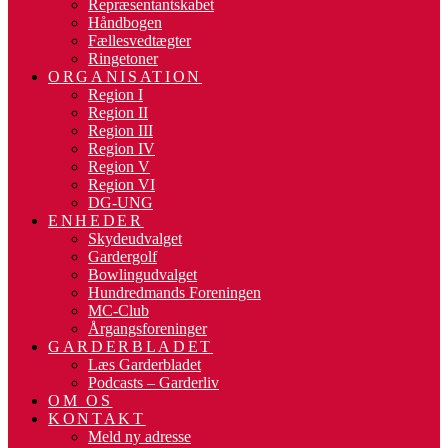
Repræsentantskabet
Håndbogen
Fællesvedtægter
Ringetoner
ORGANISATION
Region I
Region II
Region III
Region IV
Region V
Region VI
DG-UNG
ENHEDER
Skydeudvalget
Gardergolf
Bowlingudvalget
Hundredmands Foreningen
MC-Club
Årgangsforeninger
GARDERBLADET
Læs Garderbladet
Podcasts – Garderliv
OM OS
KONTAKT
Meld ny adresse