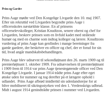
Prins og Garder
Prins Aage mødte ved Den Kongelige Livgarde den 10. maj 1907.
Efter sin rekruttid ved Livgarden begyndte prins Aage i
officersskoles næstældste klasse. En af prinsens
officerselevskolleger, Kristian Knudtzon, senere oberst og chef for
Livgarden, beskrev prinsen som en livfuld kadet med strålende
humør og med en charme som indtog kolleger og lærere. Knudtzons
vurdering af prins Aage kan genfindes i mange beretninger fra
gamle gardere, der beskriver en officer og chef, der er forud for sin
tid, hvad angår mandskabsbehandlingen.
Prins Aage blev udnævnt til sekondløjtnant den 26. marts 1909 og til
premierløjtnant 1. oktober 1909. Fra udnævnelsen til premierløjtnant
i 1909 frem til 1914 var prins Aage tjenestegørende officer ved Den
Kongelige Livgarde. I januar 1914 trådte prins Aage efter eget
ønske uden for nummer og tog derefter på et længere ophold i
udlandet. Prins Aage afbrød imidlertid sin udenlandsrejse for at
blive mobiliseret til sikringsstyrken ved den 1. Verdenskrigs udbrud.
Midt i august 1914 genindtrådte prinsen i nummer ved Livgarden.