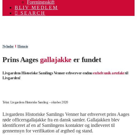
Foreningsskift
BLIV MEDLEM
SEARCH
.
.
Nyheder
Ι
Historie
Prins Aages
gallajakke
er fundet
Livgardens Historiske Samlings Venner erhverver endnu
en helt unik artefakt
til
Livgarden!
Tekst: Livgardens Historiske Samling – oktober 2020
Livgardens Historiske Samlings Venner har erhvervet prins Aages
røde officersgallajakke fra en dansk samler. Gallajakken blev
identificeret af en af Samlingens kontakter og indleveret til
gennemsyn for verifikation af ægthed og stand.