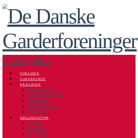
Navigation
FORSIDEN
GARDERSHOP
PRÆSIDIET
Mødereferater
Repræsentantskabet
Håndbogen
Fællesvedtægter
Ringetoner
ORGANISATION
Region I
Region II
Region III