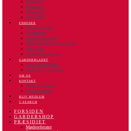
Region IV
Region V
Region VI
DG-UNG
ENHEDER
Skydeudvalget
Gardergolf
Bowlingudvalget
Hundredmands Foreningen
MC-Club
Årgangsforeninger
GARDERBLADET
Læs Garderbladet
Podcasts – Garderliv
OM OS
KONTAKT
Meld ny adresse
Foreningsskift
BLIV MEDLEM
SEARCH
FORSIDEN
GARDERSHOP
PRÆSIDIET
Mødereferater