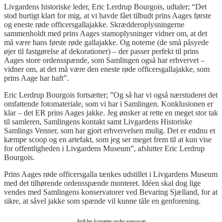
Livgardens historiske leder, Eric Lerdrup Bourgois, udtaler; “Det
stod hurtigt klart for mig, at vi havde fået tilbudt prins Aages første
og eneste røde officersgallajakke. Skrædderoplysningerne
sammenholdt med prins Aages stamoplysninger vidner om, at det
må være hans første røde gallajakke. Og noterne (de små påsyede
øjer til fastgørelse af dekorationer) – der passer perfekt til prins
Aages store ordensspænde, som Samlingen også har erhvervet –
vidner om, at det må være den eneste røde officersgallajakke, som
prins Aage har haft”.
Eric Lerdrup Bourgois fortsætter; ”Og så har vi også nærstuderet det
omfattende fotomateriale, som vi har i Samlingen. Konklusionen er
klar – det ER prins Aages jakke. Jeg ønsker at rette en meget stor tak
til samleren, Samlingens kontakt samt Livgardens Historiske
Samlings Venner, som har gjort erhvervelsen mulig. Det er endnu et
kæmpe scoop og en artefakt, som jeg ser meget frem til at kun vise
for offentligheden i Livgardens Museum”, afslutter Eric Lerdrup
Bourgois.
Prins Aages røde officersgalla tænkes udstillet i Livgardens Museum
med det tilhørende ordensspænde monteret. Idéen skal dog lige
vendes med Samlingens konservatorer ved Bevaring Sjælland, for at
sikre, at såvel jakke som spænde vil kunne tåle en genforening.
Artiklen fortsætter under annoncen