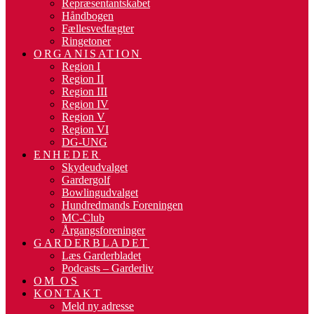
Repræsentantskabet
Håndbogen
Fællesvedtægter
Ringetoner
ORGANISATION
Region I
Region II
Region III
Region IV
Region V
Region VI
DG-UNG
ENHEDER
Skydeudvalget
Gardergolf
Bowlingudvalget
Hundredmands Foreningen
MC-Club
Årgangsforeninger
GARDERBLADET
Læs Garderbladet
Podcasts – Garderliv
OM OS
KONTAKT
Meld ny adresse