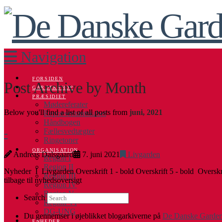
Navigation
FORSIDEN
Post Archive by Month
GARDERSHOP
PRÆSIDIET
Mødereferater
Below you'll find a list of all posts from
juni, 2021
Repræsentantskabet
Håndbogen
-
Fællesvedtægter
Ringetoner
ORGANISATION
Andreas Dalsgaard
7. juni 2021
Livgarden
Region I
Region II
Nyheder Ι Livgarden Overskrift 1 - bold Overskrift 5 - bold Overskr
Region III
tilbage til nyhedsoversigt
Region IV
Region V
Search
Region VI
DG-UNG
Du gennemser i øjeblikket blogarkiverne på
De Danske Garder
ENHEDER