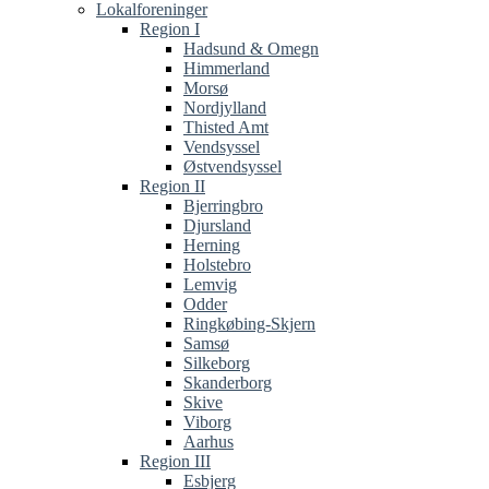
Lokalforeninger
Region I
Hadsund & Omegn
Himmerland
Morsø
Nordjylland
Thisted Amt
Vendsyssel
Østvendsyssel
Region II
Bjerringbro
Djursland
Herning
Holstebro
Lemvig
Odder
Ringkøbing-Skjern
Samsø
Silkeborg
Skanderborg
Skive
Viborg
Aarhus
Region III
Esbjerg