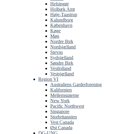
Helsingør
Holbæk Amt
Høje-Taastrup
Kalundborg
København
Køge
Møn
Nordre Birk
Nordsjælland
Stevns
Sydsjælland
Søndre Birk
Vestlolland
Vestsjælland
Region VI
Australiens Garderforening
Kalifornien
Mellemstaterne
New York
Pacific Northwest
Singapore
Storbritannien
Vest Canada
Øst Canada
DG-UNG