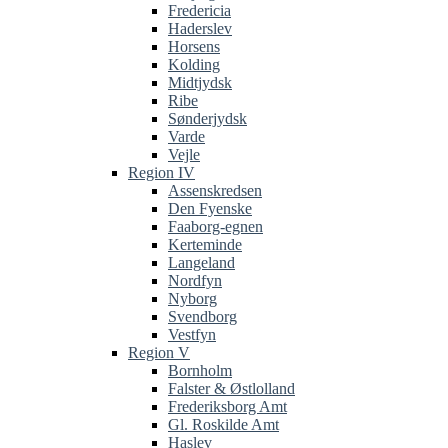
Fredericia
Haderslev
Horsens
Kolding
Midtjydsk
Ribe
Sønderjydsk
Varde
Vejle
Region IV
Assenskredsen
Den Fyenske
Faaborg-egnen
Kerteminde
Langeland
Nordfyn
Nyborg
Svendborg
Vestfyn
Region V
Bornholm
Falster & Østlolland
Frederiksborg Amt
Gl. Roskilde Amt
Haslev