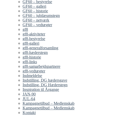
GF60 – bestyrelse
GF60 – galleri
GF60 – historie
GF60 – jubilæumstegn
GF60 – netværk
GF60 – vedtægter
gf8
gf8-aktiviteter
gf8-bestyrelse
gf8-galleri
gf8-generalforsamling
gf8-hæderstegn
gf8-historie
gf8-links
gf8-samarbejdspartnere
gf8-vedtægter
Indmeldelse
Indstilling, DG hædersgave
Indstilling, DG Hæderstegn
Inspiration til Årgange
JAN-90
JUL-64
Kampagnetilbud – Medlemskab
Kampagnetilbud – Medlemskab
Kontakt