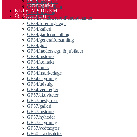
GF34/bestyrelse
Foreningsskift
GF34/blivmedlem
BLIV MEDLEM
GF34/bowling
SEARCH
GF34/FanebærerogFaneløjtnanter
GF34/foreningstegn
GF34/galleri
GF34/garderudstilling
GF34/generalforsamling
GF34/golf
GF34/hæderstegn & jubilæer
GF34/historie
GF34/kontakt
GF34/links
GF34/mærkedage
GF34/skydning
GF34/udvalg
GF34/vedtægter
GF57/aktiviteter
GF57/bestyrelse
GF57/galleri
GF57/historie
GF57/nyheder
GF57/skydning
GF57/vedtaegter
GF60 – aktiviteter