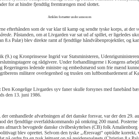
er for at hindre fjendtlig fremtrængen mod slottet.
Artiklen fortsætter under annoncen
rne efterhånden som de var klar til kamp og sendte tyske korps, at der
v
sårede.
Påstanden, om at Livgarden var sat ud af spillet, er ligeledes 
tian 8.s Palæ) blev direkte ramt af fjendtlige håndvåbenprojektiler, o
k (9.) og Kronprinsesse Ingrid var Statsministeren, Udenrigsminister
beslutningstagere og rådgivere. Under forhandlingerne i Kongens arbejd
g Regeringens ledende ministre og embedsmænd som frie mænd kunne tr
 angriberens militære overlegenhed og truslen om luftbombardement af Kø
Den Kongelige Livgardes syv faner skulle forsynes med fanebånd bær
ds den 13. juni 1986.
, der omhandlede afvæbningen af det danske forsvar, var der den 29. au
 mod det fjendtlige overfaldskommando på omkring 200 mand. Posterne 
ens afmarch bevogtede danske civilbeskyttelses (CB) folk Amalienborg e
litivagt blev oprettet. Selvom den tyske „Æresvagt“ optrådte korrekt, 
t på ordre fra en tysk løjtnant op på residenspalæets (Christian 8.s P