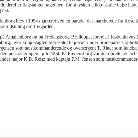
de derefter flagstangen taget ned, for at tyskerne ikke skulle hejse ha
 nat.
ienborg blev i 1994 markeret ved en parade, der marcherede fra Rosen
 særudstilling om Livgarden.
t på Amalienborg og på Fredensborg. Brylluppet foregik i Københavns
ienborg, hvor kongevagten blev kaldt til gevær under brudeparrets opho
gensen som næstkommanderende og oversergent T. Ritter som fanebærer.
nden pensioneringen i juli 2004. På Fredensborg var der oprettet detac
der major K.B. Reisz med kaptajn F.M. Jensen som næstkommanderend