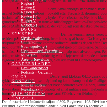
Kongen den følgende dag, mandag den 10. marts 1794. Rantzau blev
Region I
Region II
Stednavnet ”Amalienborg”:
Selve Amalienborgs stednavnehistorie ha
Region III
navnet Sophie Amalienborg – opkaldt efter Frederik 3. dronning, Sop
Region IV
besluttet at anlægge en helt ny bydel; Frederiksstaden. Her blev bl.a.
Region V
grundstenen i 1760 til den franske billedhugger Jacques-François-Joseph
Region VI
plads (Amalienborg Slotsplads), der var udlagt som det absolutte midt
DG-UNG
ENHEDER
Særlige hændelser på Amalienborg:
Der har gennem årene været for
Skydeudvalget
residenspalæet på Amalienborg, hvor han steg af hesten. Da Kongen sk
Gardergolf
tidspunkt – manden kunne komme ordinært i audiens dagen efter. Det vi
Bowlingudvalget
mod jourhavende adjudant, der imidlertid greb om pistolerne. Samtid
Hundredmands Foreningen
ham fast, indtil de indre poster kom til og hjalp med afvæbningen. Per
MC-Club
tidligere fået tilhold om at holde sig væk. Højesteret skærpede en ko
Årgangsforeninger
sygdom i 1834. Garder Skodborg blev udnævnt til Dannebrogsmand for
GARDERBLADET
Læs Garderbladet
Podcasts – Garderliv
”Amalienborg 9. april 1940”:
Den 9. april klokken 04.15 dansk tid 
OM OS
rykkede over landegrænsen i Jylland og kom i kamp med de fåtallige d
KONTAKT
Gedser, mens faldskærmsenheder blev nedkastet over Aalborg Lufthavn o
Meld ny adresse
flyvevåben
.
Således var der udpeget et antal militære mål i Københa
Foreningsskift
formentlig Svanemøllens Kaserne samt Flådehavnen (Holmen).
BLIV MEDLEM
SEARCH
Den forstærkede I Infanteribataljon af 309. Regiment i 198. Division v
Øresund, hvor transportskibet lagde til ved Langelinie i København. 