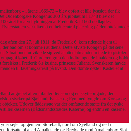
lienborg – i årene 1669-73 – blev opført et lille lystslot, der fik
f Det Oldenborgske Kongehus 300-års jubilæum i 1748 blev det
f 100-året for arvehyldningen af Frederik 3. i 1660 nedlagdes
 Rytterstatuen var tiltænkt en helt central placering på den ottekantede
ag aften den 27. juli 1811, da Frederik 6. kom ridende hjem til
on, der bad om at komme i audiens. Dette afviste Kongen på det sene
. Situationen udviklede sig ved at attentatmanden rettede to pistoler
kompagni løbet til. Garderen greb den indtrængende i nakken og holdt
t forelsket i Frederik 6.s kusine, prinsesse Juliane. Svenskeren havde
anden til fæstningsarrest på livstid. Den dømte døde i Kastellet af
and angrebet af en infanteridivision og en skyttebrigade, der
ivision styrker på Sjælland, Falster og Fyn med tyngde om Korsør og
bjekter. Udover flådestøtte var der omfattende støtte fra det tyske
Artillerikasernen (Bådsmandsstrædes Kaserne) og endnu en kaserne,
sbryder sejlet op gennem Storebælt, nord om Sjælland og ned i
ingen fortsatte bl.a. ad Amaliegade og Bredgade mod Amalienborg Slot,