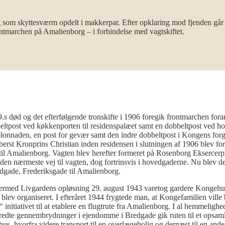
g som skyttesværm opdelt i makkerpar. Efter opklaring mod fjenden går 
rontmarchen på Amalienborg – i forbindelse med vagtskiftet.
9.s død og det efterfølgende tronskifte i 1906 foregik frontmarchen fora
beltpost ved køkkenporten til residenspalæet samt en dobbeltpost ved hov
olonnaden, en post for gevær samt den indre dobbeltpost i Kongens for
 oberst Kronprins Christian inden residensen i slutningen af 1906 blev 
 Amalienborg. Vagten blev herefter formeret på Rosenborg Eksercerpla
den nærmeste vej til vagten, dog fortrinsvis i hovedgaderne. Nu blev de
gade, Frederiksgade til Amalienborg.
ermed Livgardens opløsning 29. august 1943 varetog gardere Kongehuset
lev organiseret. I efteråret 1944 frygtede man, at Kongefamilien ville 
nitiativet til at etablere en flugtrute fra Amalienborg. I al hemmelighe
te gennembrydninger i ejendomme i Bredgade gik ruten til et opsaml
hus, hvorfra videre transport til en overlægebolig og dernæst til en and