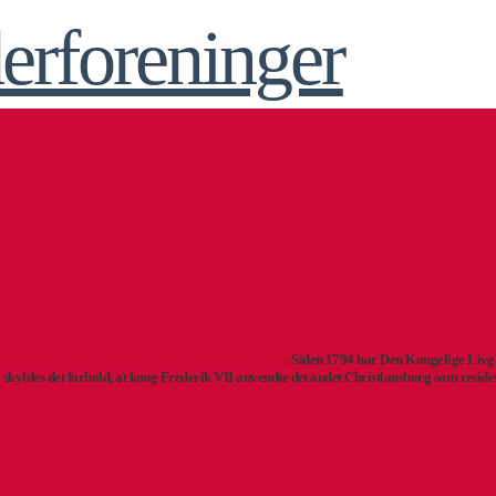
e
den første vagt for kongefamilien på Amalienborg
. Siden 1794 har Den Kongelige Livg
 skyldes det forhold, at kong Frederik VII anvendte det andet Christiansborg som reside