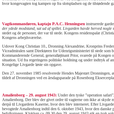
hvor kongevagten tog kampen op fra slotspladsen og de tilstødende gad
Vagtkommandøren, kaptajn P.A.C. Henningsen
instruerede garde
der ydede modstand, sat ud af spillet. Livgarden havde herved nogle 
stedet og de personer, der var til stede. Kongens residenspalæ (Chris
Kongens arbejdsværelse.
Udover Kong Christian 10., Dronning Alexandrine, Kronprins Frederi
Viceadmiralen samt Direktøren for Udenrigsministeriet til stede som 
Kommanderende General, generalløjtnant Prior, svarede på Kongen o
situation. Ud fra regeringens politiske holdning og under indtryk af
Kongelige Livgarde løste sin opgave.
Den 27. november 1985 resolverede Hendes Majestæt Dronningen, at 
tildelt af Dronningen ved en årsdagsparade på Rosenborg Eksercerpla
Amalienborg – 29. august 1943:
Under den tyske ”operation safari”
Amalienborg. Der blev der givet ordre til vagterne om ikke at skyde
derpå til Livgardens Kaserne, hvor den blev interneret. Efter Livgard
bevogtede Amalienborg indtil den 6. oktober 1943, hvor den danske po
befolkningen. Klokken ca. 09.30 den 29. august 1943 gik en tysk solda