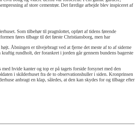
nempresning af store cementrør. Det færdige arbejde blev inspiceret af
huset. Som tilbehør til pragtslottet, opført af tidens førende
 formen føres tilbage til det første Christiansborg, men har
t. Åbningen er tilvejebragt ved at fjerne det meste af to af siderne
 kraftig rundholt, der forankret i jorden går gennem bundens bagerste
 med hvide kanter og top er på tagets forside forsynet med den
aten i skilderhuset fra de to observationshuller i siden. Kronprinsen
erhuse anbragt en klap, således, at den kan skydes for og tilbage efter