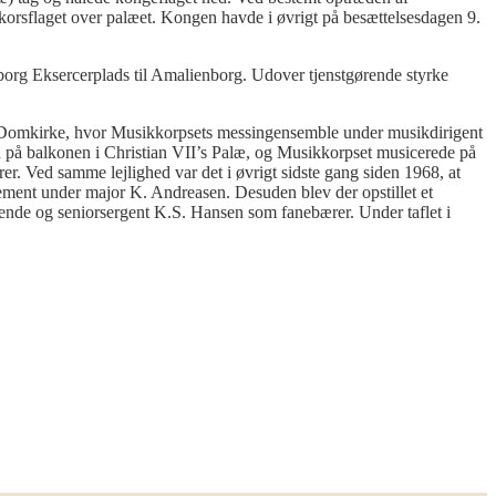
gekorsflaget over palæet. Kongen havde i øvrigt på besættelsesdagen 9.
borg Eksercerplads til Amalienborg. Udover tjenstgørende styrke
 Domkirke, hvor Musikkorpsets messingensemble under musikdirigent
ld på balkonen i Christian VII’s Palæ, og Musikkorpset musicerede på
 Ved samme lejlighed var det i øvrigt sidste gang siden 1968, at
hement under major K. Andreasen. Desuden blev der opstillet et
e og seniorsergent K.S. Hansen som fanebærer. Under taflet i