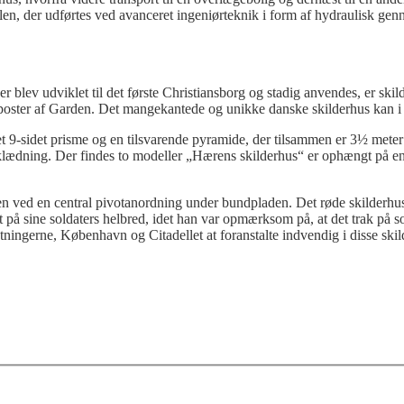
len, der udførtes ved avanceret ingeniørteknik i form af hydraulisk gen
lev udviklet til det første Christiansborg og stadig anvendes, er skilder
lede poster af Garden. Det mangekantede og unikke danske skilderhus kan i
-sidet prisme og en tilsvarende pyramide, der tilsammen er 3½ meter høj
beklædning. Der findes to modeller „Hærens skilderhus“ er ophængt på en
en ved en central pivotanordning under bundpladen. Det røde skilderhus
sine soldaters helbred, idet han var opmærksom på, at det trak på sold
tningerne, København og Citadellet at foranstalte indvendig i disse skild