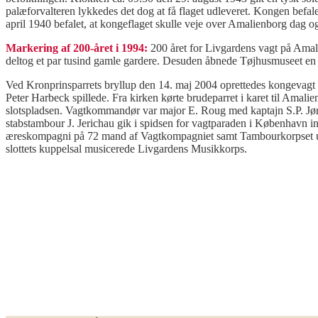
palæforvalteren lykkedes det dog at få flaget udleveret. Kongen befale
april 1940 befalet, at kongeflaget skulle veje over Amalienborg dag og
Markering af 200-året i 1994:
200 året for Livgardens vagt på Amal
deltog et par tusind gamle gardere. Desuden åbnede Tøjhusmuseet en
Ved Kronprinsparrets bryllup den 14. maj 2004 oprettedes kongevag
Peter Harbeck spillede. Fra kirken kørte brudeparret i karet til Amal
slotspladsen. Vagtkommandør var major E. Roug med kaptajn S.P. Jør
stabstambour J. Jerichau gik i spidsen for vagtparaden i København i
æreskompagni på 72 mand af Vagtkompagniet samt Tambourkorpset un
slottets kuppelsal musicerede Livgardens Musikkorps.
.