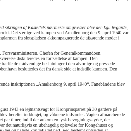
ed sikringen af Kastellets nærmeste omgivelser blev den kgl. livgarde,
ukorrekt. Det særlige ved kampen ved Amalienborg den 9. april 1940 var
g kamplarmen fra slotspladsen akkompagnerede de afgørende møder i
en, Forsvarsministeren, Chefen for Generalkommandoen,
sværelse diskuteredes en fortsættelse af kampen. Den
æffe de nødvendige beslutninger i den alvorlige og pressede
benhavn besluttedes det fra dansk side at indstille kampen. Den
ende inskriptionen „Amalienborg 9. april 1940“. Fanebåndene blev
gust 1943 en løjtnantsvagt for Kronprinsparret på 30 gardere på
blev herefter inddraget, og våbnene indsamlet. Vagten afmarcherede
t par timer, indtil der ankom en tysk bevogtningsstyrke, der
var det naturligvis en ubehagelig oplevelse for Kongehuset og
alæ) tag og halede kongeflaget ned. Ved bestemt optræden af