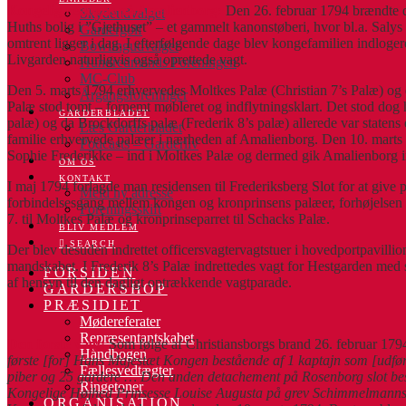
Kongelig residens på Amalienborg:
Den 26. februar 1794 brændte de
Skydeudvalget
Huths bolig i ”Gjethuset” – et gammelt kanonstøberi, hvor bl.a. Salys 
Gardergolf
omtrent ligger i dag. I efterfølgende dage blev kongefamilien indloge
Bowlingudvalget
Livgarden naturligvis også oprettede vagt.
Hundredmands Foreningen
MC-Club
Den 5. marts 1794 erhvervedes Moltkes Palæ (Christian 7’s Palæ) og d
Årgangsforeninger
Palæ stod tomt – fornemt møbleret og indflytningsklart. Det stod dog
GARDERBLADET
palæ) og da Brockdorffs palæ (Frederik 8’s palæ) allerede var state
Læs Garderbladet
familie erhvervede palæer i nærheden af Amalienborg. Den 10. marts v
Podcasts – Garderliv
Sophie Frederikke – ind i Moltkes Palæ og dermed gik Amalienborg in
OM OS
KONTAKT
I maj 1794 forlagde man residensen til Frederiksberg Slot for at give
Meld ny adresse
forbindelsesgang mellem kongen og kronprinsens palæer, forhøjelsen 
Foreningsskift
7. til Moltkes Palæ og kronprinseparret til Schacks Palæ.
BLIV MEDLEM
SEARCH
Der blev desuden indrettet officersvagtervagtstuer i hovedportpavillio
mandskabet. I Frederik 8’s Palæ indrettedes vagt for Hestgarden med 
FORSIDEN
af hensyn til den dagligt optrækkende vagtparade.
GARDERSHOP
PRÆSIDIET
Mødereferater
Repræsentantskabet
Den første vagt:
Som følge af Christiansborgs brand 26. februar 1794
Håndbogen
første [for] Hans Majestæt Kongen bestående af 1 kaptajn som [udfører
Fællesvedtægter
piber og 25 gardere … Den anden detachement på Rosenborg slot best
Ringetoner
Kongelige Højhed Prinsesse Louise Augusta på grev Schimmelmanns 
ORGANISATION