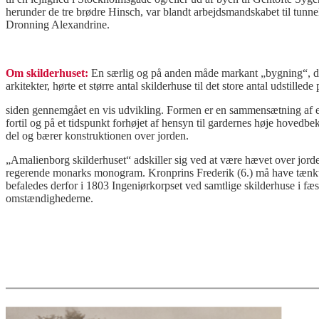
herunder de tre brødre Hinsch, var blandt arbejdsmandskabet til tunne
Dronning Alexandrine.
Om skilderhuset:
En særlig og på anden måde markant „bygning“, der b
arkitekter, hørte et større antal skilderhuse til det store antal udstil
siden gennemgået en vis udvikling. Formen er en sammensætning af et 9
fortil og på et tidspunkt forhøjet af hensyn til gardernes høje hoved
del og bærer konstruktionen over jorden.
„Amalienborg skilderhuset“ adskiller sig ved at være hævet over jord
regerende monarks monogram. Kronprins Frederik (6.) må have tænkt på 
befaledes derfor i 1803 Ingeniørkorpset ved samtlige skilderhuse i fæs
omstændighederne.
.