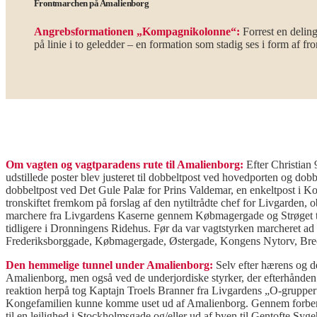
Frontmarchen på Amalienborg
Angrebsformationen „Kompagnikolonne“:
Forrest en delin
på linie i to geledder – en formation som stadig ses i form af f
.
.
Om vagten og vagtparadens rute til Amalienborg:
Efter Christian 
udstillede poster blev justeret til dobbeltpost ved hovedporten og dob
dobbeltpost ved Det Gule Palæ for Prins Valdemar, en enkeltpost i K
tronskiftet fremkom på forslag af den nytiltrådte chef for Livgarden,
marchere fra Livgardens Kaserne gennem Købmagergade og Strøget til
tidligere i Dronningens Ridehus. Før da var vagtstyrken marcheret ad 
Frederiksborggade, Købmagergade, Østergade, Kongens Nytorv, Bred
Den hemmelige tunnel under Amalienborg:
Selv efter hærens og d
Amalienborg, men også ved de underjordiske styrker, der efterhånden b
reaktion herpå tog Kaptajn Troels Branner fra Livgardens „O-grupper“ i
Kongefamilien kunne komme uset ud af Amalienborg. Gennem forbered
til en lejlighed i Stockholmsgade og/eller ud af byen til Gentofte Syge