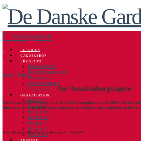
Navigation
FORSIDEN
.
GARDERSHOP
.
PRÆSIDIET
Mødereferater
Repræsentantskabet
Nyheder
Ι
Historie
Håndbogen
Fællesvedtægter
225 års jubilæum
for Amalienborgvagten
Ringetoner
ORGANISATION
Region I
Den 10. marts 2019 er det 225 år siden, at Den Kongelige Livgarde (til Fods) opretted
Region II
statsledere og øvrige gæster på Amalienborg. At det kun er seks majestæter og ikke syv
Region III
Region IV
Region V
Region VI
Tekst: Historisk Samling, Den Kongelige Livgarde – Marts 2019
DG-UNG
ENHEDER