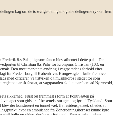
delingen bag om de to øvrige delinger, og alle delingerne rykker frem
n Frederik 8.s Palæ, ligesom fanen blev afhentet i dette palæ. De
edporten til Christian 8.s Palæ for Kronprins Christian (10.), en
gemak. Den mest markante ændring i vagtparadens forhold efter
forlagt fra Fredensborg til København. Kongevagten skulle fremover
ds med officerer, vagtstyrken og musikkorps i stedet for som
t reglementarisk fastsat, at vagtparaden skulle marchere ad Nørrevold,
s sikkerhed. Først og fremmest i form af Politivagten på
blive taget som gidsler af besættelsesmagten og ført til Tyskland. Som
d blev der konstrueret en tunnel væk fra residenspalæet, således at
ingspunkt, hvor en ambulance fra Zoneredningskorpset kunne køre
en civil bolig og videre derfra var forberedt. Fem gamle gardere,