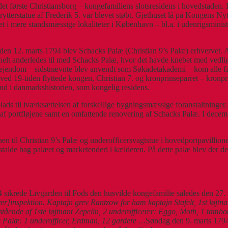
t første Christiansborg – kongefamiliens slotsresidens i hovedstaden. 
rytterstatue af Frederik 5. var blevet støbt. Gjethuset lå på Kongens N
ret i mere standsmæssige lokaliteter i København – bl.a. i udenrigsmin
en 12. marts 1794 blev Schacks Palæ (Christian 9’s Palæ) erhvervet. At
 helt anderledes til med Schacks Palæ, hvor det havde knebet med vedl
ns ejendom – sidstnævnte blev anvendt som Søkadetakademi – kom alle 
ed 19-tiden flyttede kongen, Christian 7. og kronprinseparret – kronp
d i danmarkshistorien, som kongelig residens.
 plads til iværksættelsen af forskellige bygningsmæssige foranstaltninge
af portfløjene samt en omfattende renovering af Schacks Palæ. I decem
nen til Christian 9’s Palæ og underofficersvagtstue i hovedportpavillion
stalde bag palæet og marketenderi i kælderen. På dette palæ blev der de
 sikrede Livgarden til Fods den husvilde kongefamilie således den 27.
]inspektion. Kaptajn grev Rantzow for ham kaptajn Stafelt, 1st løjtnan
ående af 1ste løjtnant Zepelin, 2 underofficerer: Eggo, Moth, 1 tamb
Palæ: 1 underofficer, Erdman, 12 gardere …
Søndag den 9. marts 1794 