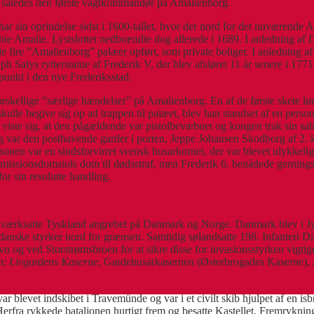
 således den første vagtkommandør på Amalienborg.
r sin oprindelse sidst i 1600-tallet, hvor der nord for det nuværende Ama
hie Amalie. Lystslottet nedbrændte dog allerede i 1689. I anledning a
 de fire ”Amalienborg” palæer opført, som private boliger. I anledning a
 Salys rytterstatue af Frederik V, der blev afsløret 11 år senere i 1771.
punkt i den nye Frederiksstad.
skellige ”særlige hændelser” på Amalienborg. En af de første skete lørd
ulle begive sig op ad trappen til palæet, blev han standset af en pers
ste sig, at den pågældende var pistolbevæbnet og kongen trak sin sabel
ig var den posthavende garder i porten, Jeppe Johansen Skodborg af 2. 
sonen var en sindsforvirret svensk husarkornet, der var blevet ulykkelig
mmissionsdomstols dom til dødsstraf, men Frederik 6. benådede gerningsm
 sin resolutte handling.
iværksatte Tyskland angrebet på Danmark og Norge. Danmark blev i Jyll
anske styrker nord for grænsen. Samtidig sølandsatte 198. Infanteri D
g ved Storstrømsbroen for at sikre disse for invasionsstyrken vigtige o
vn:
Livgardens Kaserne
, Gardehusarkasernen (Østerbrogades Kaserne), 
ar blevet indskibet i Travemünde og var i et civilt skib hjulpet af en i
Herfra rykkede bataljonen hurtigt frem og besatte Kastellet. Fremrykn