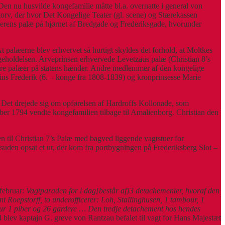
Den nu husvilde kongefamilie måtte bl.a. overnatte i general von
ytorv, der hvor Det Kongelige Teater (gl. scene) og Stærekassen
isterens palæ på hjørnet af Bredgade og Frederiksgade, hvorunder
 palæerne blev erhvervet så hurtigt skyldes det forhold, at Moltkes
igeholdelsen. Arveprinsen erhvervede Levetzaus palæ (Christian 8’s
fire palæer på statens hænder. Andre medlemmer af den kongelige
rins Frederik (6. – konge fra 1808-1839) og kronprinsesse Marie
r. Det drejede sig om opførelsen af Hardroffs Kollonade, som
ber 1794 vendte kongefamilien tilbage til Amalienborg. Christian den
en til Christian 7’s Palæ med bagved liggende vagtstuer for
suden opsat et ur, der kom fra portbygningen på Frederiksberg Slot –
 februar:
Vagtparaden for i dag[består af]3 detachementer, hvoraf den
t Roepstorff, to underofficerer: Loh, Stallinghusen, 1 tambour, 1
our 1 piber og 26 gardere … Den tredje detachement hos hendes
blev kaptajn G. greve von Rantzau befalet til vagt for Hans Majestæt