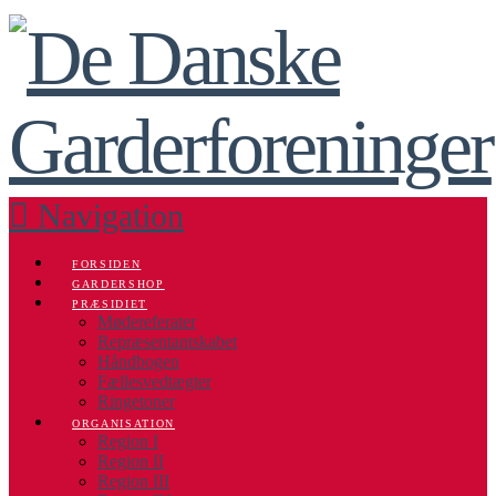
Navigation
FORSIDEN
GARDERSHOP
PRÆSIDIET
Mødereferater
Repræsentantskabet
Håndbogen
Fællesvedtægter
Ringetoner
ORGANISATION
Region I
Region II
Region III