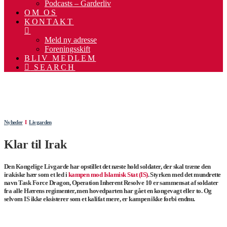
Podcasts – Garderliv
OM OS
KONTAKT
Meld ny adresse
Foreningsskift
BLIV MEDLEM
SEARCH
.
.
Nyheder
Ι
Livgarden
Klar til Irak
Den Kongelige Livgarde har opstillet det næste hold soldater, der skal træne den
irakiske hær som et led i
kampen mod Islamisk Stat (IS)
. Styrken med det mundrette
navn Task Force Dragon, Operation Inherent Resolve 10 er sammensat af soldater
fra alle Hærens regimenter, men hovedparten har gået en kongevagt eller to. Og
selvom IS ikke eksisterer som et kalifat mere, er kampen ikke forbi endnu.