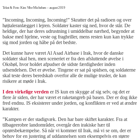
Tekst & Foto: Kim Vibe Michelsen – august 2019
”Incoming, Incoming, Incoming!” Skratter det på radioen og over
højtaleranlægget i lejren. Soldater kaster sig ned, hvor de står. De
heldige, der har deres udrustning i umiddelbar nærhed, begynder at
bakse med hjelme, veste og fragbriller, mens resten kun kan trykke
sig mod jorden og håbe på det bedste.
Det kunne have været Al Asad Airbase i Irak, hvor de danske
soldater skal hen, men sceneriet er fra den afsluttende øvelse i
Oksbøl, hvor holdet afpudser de sidste færdigheder inden
udsendelsen. Det er øvelse. Tingene er sat på spidsen, og soldaterne
skal teste deres beredskab overfor alle de mulige trusler, de kan
risikere at møde i Irak.
I den virkelige verden
er IS kun en skygge af sig selv, og det er
flere år siden, der har været et raketangreb på basen. Der er dog ikke
fred endnu. IS eksisterer under jorden, og konflikten er ved at ændre
karakter.
”Kampen er der stadigvæk. Den har bare skiftet karakter. Fra at
tilbageerobre landområder, overgår den irakiske hær til
oprørsbekæmpelse. Så når vi kommer til Irak, må vi se om, der er
behov for en justering af uddannelsen som eksempelvis en større