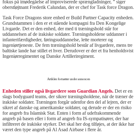
fokus på imødegåelse af improviserede sprængladninger, ” siger
oberstløjtnant Frederik Calundan, der er chef for Task force Dragon.
Task Force Dragons store enhed er Build Partner Capacity enheden.
Grundstammen i den er et stående kompagni fra Den Kongelige
Livgarde. Det er den enhed, der med ti træningshold står for
uddannelsen af de irakiske soldater. Træningsholdene uddanner i
infanterifærdigheder, føringsuddannelse, lette morterer og
ingeniørtjeneste. De fem træningshold består af livgardere, mens tre
baltiske lande har stillet et hver. Derudover er der et fra henholdsvist
Ingeniørregimentet og Danske Artilleriregiment.
Artiklen fortsætter under annoncen
Enheden stiller også livgardere som Guardian Angels.
Det er en
slags bodyguard teams, der sikrer træningsholdene, når de træner de
irakiske soldater. Træningen forgår udenfor den del af lejren, der er
sikret af danske og amerikanske soldater, og derude er der en risiko
for angreb fra Islamisk Stat. Enten i form af udefrakommende
angreb på basen eller i form af angreb fra IS-sympatisører, der har
infiltreret de irakiske styrker. Det skal her dog tilføjes, at der ikke har
været den type angreb på Al Asad Airbase i flere år.