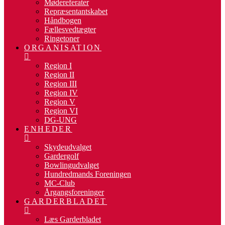
Mødereferater
Repræsentantskabet
Håndbogen
Fællesvedtægter
Ringetoner
ORGANISATION
Region I
Region II
Region III
Region IV
Region V
Region VI
DG-UNG
ENHEDER
Skydeudvalget
Gardergolf
Bowlingudvalget
Hundredmands Foreningen
MC-Club
Årgangsforeninger
GARDERBLADET
Læs Garderbladet