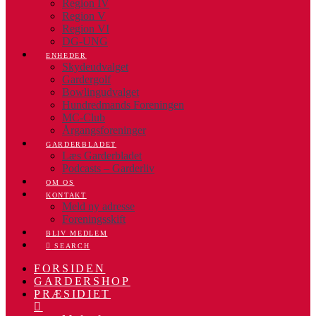
Region IV
Region V
Region VI
DG-UNG
ENHEDER
Skydeudvalget
Gardergolf
Bowlingudvalget
Hundredmands Foreningen
MC-Club
Årgangsforeninger
GARDERBLADET
Læs Garderbladet
Podcasts – Garderliv
OM OS
KONTAKT
Meld ny adresse
Foreningsskift
BLIV MEDLEM
SEARCH
FORSIDEN
GARDERSHOP
PRÆSIDIET