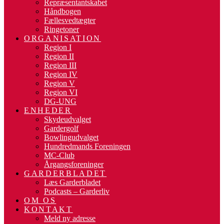
Repræsentantskabet
Håndbogen
Fællesvedtægter
Ringetoner
ORGANISATION
Region I
Region II
Region III
Region IV
Region V
Region VI
DG-UNG
ENHEDER
Skydeudvalget
Gardergolf
Bowlingudvalget
Hundredmands Foreningen
MC-Club
Årgangsforeninger
GARDERBLADET
Læs Garderbladet
Podcasts – Garderliv
OM OS
KONTAKT
Meld ny adresse