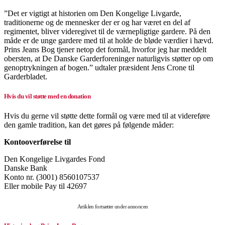
”Det er vigtigt at historien om Den Kongelige Livgarde,
traditionerne og de mennesker der er og har været en del af
regimentet, bliver videregivet til de værnepligtige gardere. På den
måde er de unge gardere med til at holde de bløde værdier i hævd.
Prins Jeans Bog tjener netop det formål, hvorfor jeg har meddelt
obersten, at De Danske Garderforeninger naturligvis støtter op om
genoptrykningen af bogen.” udtaler præsident Jens Crone til
Garderbladet.
Hvis du vil støtte med en donation
Hvis du gerne vil støtte dette formål og være med til at videreføre
den gamle tradition, kan det gøres på følgende måder:
Kontooverførelse til
Den Kongelige Livgardes Fond
Danske Bank
Konto nr. (3001) 8560107537
Eller mobile Pay til 42697
Artiklen fortsætter under annoncen