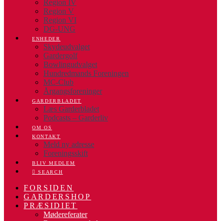
Region IV
Region V
Region VI
DG-UNG
ENHEDER
Skydeudvalget
Gardergolf
Bowlingudvalget
Hundredmands Foreningen
MC-Club
Årgangsforeninger
GARDERBLADET
Læs Garderbladet
Podcasts – Garderliv
OM OS
KONTAKT
Meld ny adresse
Foreningsskift
BLIV MEDLEM
SEARCH
FORSIDEN
GARDERSHOP
PRÆSIDIET
Mødereferater