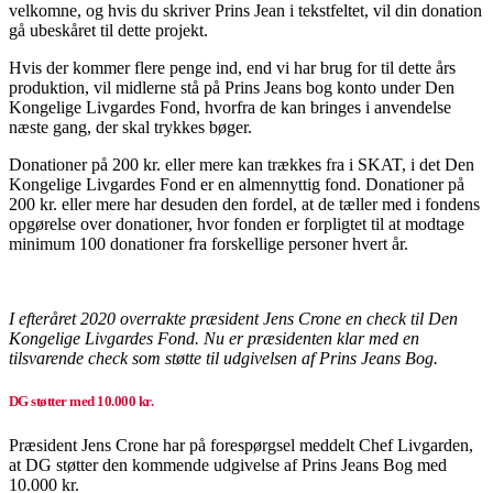
velkomne, og hvis du skriver Prins Jean i tekstfeltet, vil din donation
gå ubeskåret til dette projekt.
Hvis der kommer flere penge ind, end vi har brug for til dette års
produktion, vil midlerne stå på Prins Jeans bog konto under Den
Kongelige Livgardes Fond, hvorfra de kan bringes i anvendelse
næste gang, der skal trykkes bøger.
Donationer på 200 kr. eller mere kan trækkes fra i SKAT, i det Den
Kongelige Livgardes Fond er en almennyttig fond. Donationer på
200 kr. eller mere har desuden den fordel, at de tæller med i fondens
opgørelse over donationer, hvor fonden er forpligtet til at modtage
minimum 100 donationer fra forskellige personer hvert år.
I efteråret 2020 overrakte præsident Jens Crone en check til Den
Kongelige Livgardes Fond. Nu er præsidenten klar med en
tilsvarende check som støtte til udgivelsen af Prins Jeans Bog.
DG støtter med 10.000 kr.
Præsident Jens Crone har på forespørgsel meddelt Chef Livgarden,
at DG støtter den kommende udgivelse af Prins Jeans Bog med
10.000 kr.