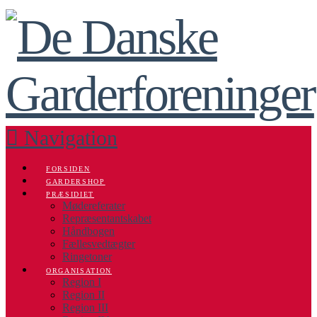
Navigation
FORSIDEN
GARDERSHOP
PRÆSIDIET
Mødereferater
Repræsentantskabet
Håndbogen
Fællesvedtægter
Ringetoner
ORGANISATION
Region I
Region II
Region III