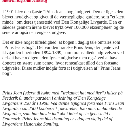
Historien bag Prins Jeans Bog
I 1901 blev den første ”Prins Jeans bog” udgivet. Den er lige siden
blevet nyudgivet og givet til de værnepligtige gardere, som ”et kært
minde” om deres tjenestetid ved Den Kongelige Livgarde. Den er
således gennem årene blevet trykt over 100.000 eksemplarer, og de
senere år også i en engelsk udgave.
Det er ikke noget tilfældighed, at bogen i daglig tale omtales som
”Prins Jeans bog”. Det var den franske Prins Jean, der tjente ved
Livgarden i perioden 1894-1899, som foranstaltede udgivelsen ved
dels at have redigeret den første udgivelse men også ved at have
doneret en større sum penge, hvor renteafkast tillod den fortsatte
udgivelse. Disse midler indgår fortsat i udgivelsen af ”Prins Jeans
bog”.
Prins Jean (yderst til højre med ”trekantet hat med fjer”) hilser på
Frederik 8. under paraden i anledning af Den Kongelige
Livgardens 250 år i 1908. Ved denne lejlighed forærede Prins Jean
Livgarden ca. 2500 kobberstik, akvareller, foto mm. omhandlende
Livgarden, som han havde indkøbt i løbet af sin tjenestetid i
Danmark. Prins Jeans billedsamling er i dag en vigtig del af
Livgardens Historiske Samling.