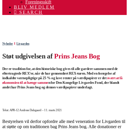
Foreningsskift
BLIV MEDLEM
SEARCH
.
.
Nyheder
Ι
Livgarden
Støt udgivelsen af
Prins Jeans Bog
Der er tradition for, at den historiske bog gives til alle gardere sammen med de
eftertragtede REX’er, når de har gennemført REX-turen. Med en forøgelse af
indkaldte værnepligtige på 25 % og lave renter på værdipapirer er det
svært at få
økonomien til at hænge samme
n for Den Kongelige Livgardes Fond, der blandt
andet har Prins Jeans bog og dennes værdipapirer underlagt.
Tekst: APR-12 Andreas Dalsgaard – 11. marts 2021
Bestyrelsen vil derfor opfordre alle med veneration for Livgarden til
at støtte op om traditionen bag Prins Jeans bog. Alle donationer er