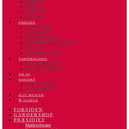
Region IV
Region V
Region VI
DG-UNG
ENHEDER
Skydeudvalget
Gardergolf
Bowlingudvalget
Hundredmands Foreningen
MC-Club
Årgangsforeninger
GARDERBLADET
Læs Garderbladet
Podcasts – Garderliv
OM OS
KONTAKT
Meld ny adresse
Foreningsskift
BLIV MEDLEM
SEARCH
FORSIDEN
GARDERSHOP
PRÆSIDIET
Mødereferater