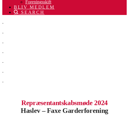
Foreningsskift
BLIV MEDLEM
SEARCH
.
.
.
.
.
.
.
Repræsentantskabsmøde 2024
Haslev – Faxe Garderforening
.