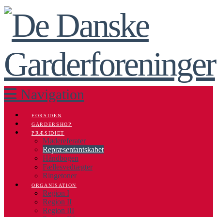
Navigation
FORSIDEN
GARDERSHOP
PRÆSIDIET
Mødereferater
Repræsentantskabet
Håndbogen
Fællesvedtægter
Ringetoner
ORGANISATION
Region I
Region II
Region III