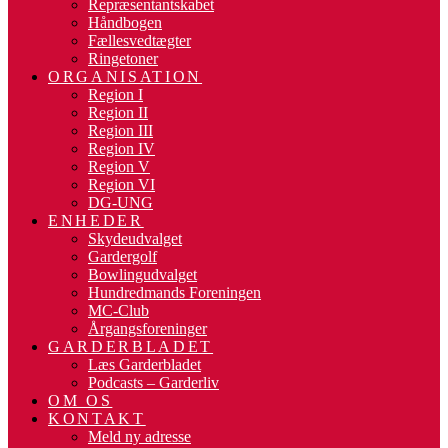
Repræsentantskabet
Håndbogen
Fællesvedtægter
Ringetoner
ORGANISATION
Region I
Region II
Region III
Region IV
Region V
Region VI
DG-UNG
ENHEDER
Skydeudvalget
Gardergolf
Bowlingudvalget
Hundredmands Foreningen
MC-Club
Årgangsforeninger
GARDERBLADET
Læs Garderbladet
Podcasts – Garderliv
OM OS
KONTAKT
Meld ny adresse