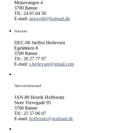
Mejsevangen 4
3700 Rønne
Tlf.: 24 65 64 50
E-mail:
stigwridt@hotmail.dk
Sekretær
DEC-06 Steffen Herlevsen
Egeløkken 8
3700 Rønne
Tlf.: 20 27 77 97
E-mail:
s.herlevsen@gmail.com
Aktivitetsformand
JAN-89 Henrik Hoffensitz
Store Torvegade 95
3700 Rønne
Tlf.: 25 57 06 07
E-mail:
hoffensitz@godmail.dk