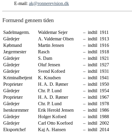
E-mail:
ak@ronnerevision.dk
Formænd gennem tiden
Sadelmagerm.
Waldemar Sejer
– indtil 1911
Gårdejer
A. Valdemar Olsen
– indtil 1913
Købmand
Martin Jensen
– indtil 1916
Jægermester
Rasch
– indtil 1918
Gårdejer
S. Dam
– indtil 1921
Gårdejer
Oluf Jensen
– indtil 1927
Gårdejer
Svend Kofoed
– indtil 1931
Kriminalbetjent
K. Knudsen
– indtil 1941
Proprietær
H. A. D. Rømer
– indtil 1950
Gårdejer
Chr. P. Lund
– indtil 1954
Proprietær
H. A. D. Rømer
– indtil 1967
Gårdejer
Chr. P. Lund
– indtil 1978
Isenkræmmer
Erik Herold Jensen
– indtil 1986
Gårdejer
Holger Kofoed
– indtil 1988
Gårdejer
Carl Otto Koefoed
– indtil 2002
Eksportchef
Kaj A. Hansen
– indtil 2014