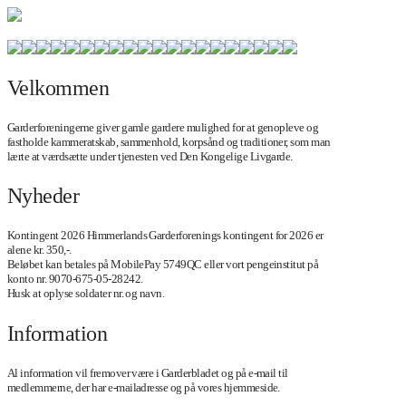
Velkommen
Garderforeningerne giver gamle gardere mulighed for at genopleve og
fastholde kammeratskab, sammenhold, korpsånd og traditioner, som man
lærte at værdsætte under tjenesten ved Den Kongelige Livgarde.
Nyheder
Kontingent 2026 Himmerlands Garderforenings kontingent for 2026 er
alene kr. 350,-.
Beløbet kan betales på MobilePay 5749QC eller vort pengeinstitut på
konto nr. 9070-675-05-28242.
Husk at oplyse soldater nr. og navn.
Information
Al information vil fremover være i Garderbladet og på e-mail til
medlemmerne, der har e-mailadresse og på vores hjemmeside.