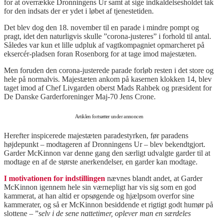
for at overrække Dronningens Ur samt at sige indkaldelsesholdet tak
for den indsats der er ydet i løbet af tjenestetiden.
Det blev dog den 18. november til en parade i mindre pompt og
pragt, idet den naturligvis skulle ”corona-justeres” i forhold til antal.
Således var kun et lille udpluk af vagtkompagniet opmarcheret på
eksercér-pladsen foran Rosenborg for at tage imod majestæten.
Men foruden den corona-justerede parade forløb resten i det store og
hele på normalvis. Majestæten ankom på kasernen klokken 14, blev
taget imod af Chef Livgarden oberst Mads Rahbek og præsident for
De Danske Garderforeninger Maj-70 Jens Crone.
Artiklen fortsætter under annoncen
Herefter inspicerede majestæten paradestyrken, før paradens
højdepunkt – modtageren af Dronningens Ur – blev bekendtgjort.
Garder McKinnon var denne gang den særligt udvalgte garder til at
modtage en af de største anerkendelser, en garder kan modtage.
I motivationen for indstillingen
nævnes blandt andet, at Garder
McKinnon igennem hele sin værnepligt har vis sig som en god
kammerat, at han altid er opsøgende og hjælpsom overfor sine
kammerater, og så er McKinnon besiddende et rigtigt godt humør på
slottene – ”
selv i de sene nattetimer, oplever man en særdeles