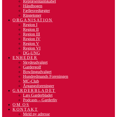
Repræsentantskabet
Håndbogen
Fællesvedtægter
Ringetoner
ORGANISATION
Region I
Region II
Region III
Region IV
Region V
Region VI
DG-UNG
ENHEDER
Skydeudvalget
Gardergolf
Bowlingudvalget
Hundredmands Foreningen
MC-Club
Årgangsforeninger
GARDERBLADET
Læs Garderbladet
Podcasts – Garderliv
OM OS
KONTAKT
Meld ny adresse