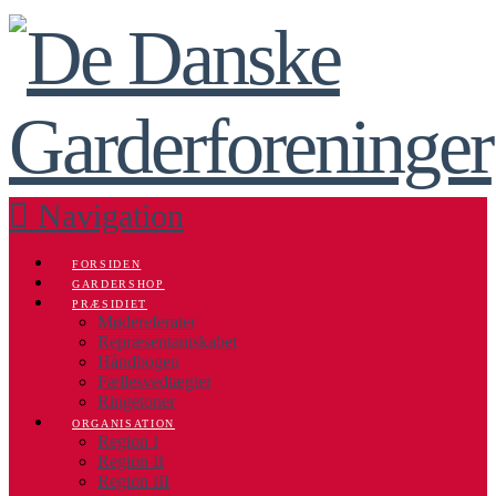
Navigation
FORSIDEN
GARDERSHOP
PRÆSIDIET
Mødereferater
Repræsentantskabet
Håndbogen
Fællesvedtægter
Ringetoner
ORGANISATION
Region I
Region II
Region III