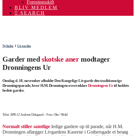
Foreningsskift
BLIV MEDLEM
SEARCH
.
.
Nyheder
Ι
Livgarden
Garder med
skotske aner
modtager
Dronningens Ur
Onsdag d. 18. november afholdte Den Kongelige Livgarde den traditionsrige
Dronningeparade, hvor H.M. Dronningen overrækker
Dronningens Ur
til holdets
bedste garder.
Tekst: APR-12 Andreas Dalsgaard – Foto: Olav Vibild
Normalt stiller samtlige
ledige gardere op til parade, når H.M.
Dronningen aflægger Livgardens Kaserne i Gothersgade et besøg