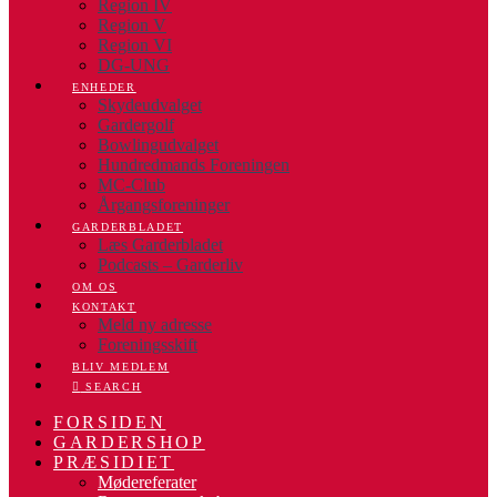
Region IV
Region V
Region VI
DG-UNG
ENHEDER
Skydeudvalget
Gardergolf
Bowlingudvalget
Hundredmands Foreningen
MC-Club
Årgangsforeninger
GARDERBLADET
Læs Garderbladet
Podcasts – Garderliv
OM OS
KONTAKT
Meld ny adresse
Foreningsskift
BLIV MEDLEM
SEARCH
FORSIDEN
GARDERSHOP
PRÆSIDIET
Mødereferater